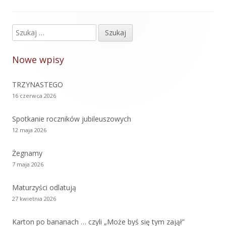
Szukaj:
Główny
panel
Nowe wpisy
boczny
TRZYNASTEGO
16 czerwca 2026
Spotkanie roczników jubileuszowych
12 maja 2026
Żegnamy
7 maja 2026
Maturzyści odlatują
27 kwietnia 2026
Karton po bananach … czyli „Może byś się tym zajął”