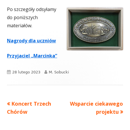
Po szczegóły odsyłamy
do poniższych
materiałów.
Nagrody dla uczniów
Przyjaciel „Marcinka”
Opublikowano
Autor
28 lutego 2023
M. Sobucki
Poprzedni
Następny
Koncert Trzech
Wsparcie ciekawego
Nawigacja
artykół
artykół:
Chórów
projektu
wpisu