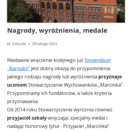
Nagrody, wyróżnienia, medale
Autor
Opublikowano
M. Sobucki
28 lutego 2023
Niedawne wręczenie kolejnego już
Stypendium
„Barnaby”
jest dobrą okazją do przypomnienia
jakiego rodzaju nagrody lub wyróżnienia
przyznaje
uczniom
Stowarzyszenie Wychowanków „Marcinka”.
Przypominamy ich fundatorów, a także kryteria
przyznawania.
Od 2014 roku Stowarzyszenie wyróżnia również
przyjaciół szkoły
wręczając specjalny medal i
nadając honorowy tytuł - Przyjaciel „Marcinka”.