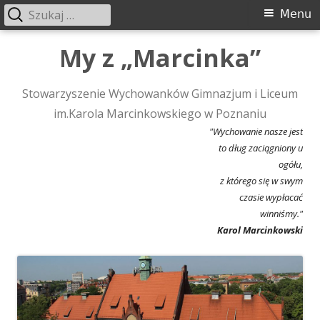
Szukaj:
Menu
Menu
główne
Przeskocz
My z „Marcinka”
do
treści
Stowarzyszenie Wychowanków Gimnazjum i Liceum
im.Karola Marcinkowskiego w Poznaniu
"Wychowanie nasze jest
to dług zaciągniony u
ogółu,
z którego się w swym
czasie wypłacać
winniśmy."
Karol Marcinkowski