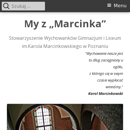
Szukaj:
Menu
Menu
główne
Przeskocz
My z „Marcinka”
do
treści
Stowarzyszenie Wychowanków Gimnazjum i Liceum
im.Karola Marcinkowskiego w Poznaniu
"Wychowanie nasze jest
to dług zaciągniony u
ogółu,
z którego się w swym
czasie wypłacać
winniśmy."
Karol Marcinkowski