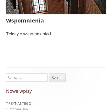
Wspomnienia
Teksty o wspomnieniach
Szukaj:
Główny
panel
Nowe wpisy
boczny
TRZYNASTEGO
16 czerwca 2026