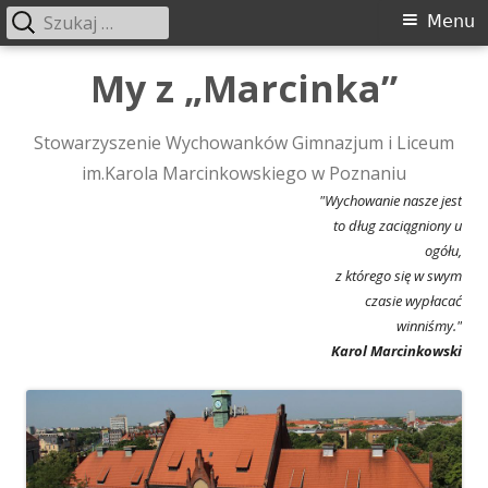
Szukaj:
Menu
Menu
główne
Przeskocz
My z „Marcinka”
do
treści
Stowarzyszenie Wychowanków Gimnazjum i Liceum
im.Karola Marcinkowskiego w Poznaniu
"Wychowanie nasze jest
to dług zaciągniony u
ogółu,
z którego się w swym
czasie wypłacać
winniśmy."
Karol Marcinkowski