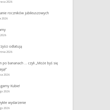
rwca 2026
y
Jednodniówka z okazji 85-lecia
anie roczników jubileuszowych
Jednodniówka z okazji 99-lecia
a 2026
Galeria zdjęć od 1930 roku
amy
 2026
zyści odlatują
etnia 2026
n po bananach … czyli „Może byś się
ajął”
ca 2026
gamy Kubie!
ego 2026
ykłe wydarzenie
ego 2026