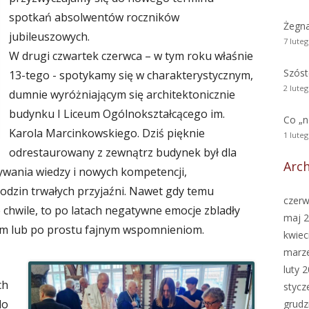
spotkań absolwentów roczników
Żegn
jubileuszowych.
7 lute
W drugi czwartek czerwca – w tym roku właśnie
Szóst
13-tego - spotykamy się w charakterystycznym,
2 lute
dumnie wyróżniającym się architektonicznie
budynku I Liceum Ogólnokształcącego im.
Co „
Karola Marcinkowskiego. Dziś pięknie
1 lute
odrestaurowany z zewnątrz budynek był dla
Arc
ywania wiedzy i nowych kompetencji,
odzin trwałych przyjaźni. Nawet gdy temu
czerw
 chwile, to po latach negatywne emocje zbladły
maj 
ym lub po prostu fajnym wspomnieniom.
kwiec
marz
luty 
ch
stycz
do
grudz