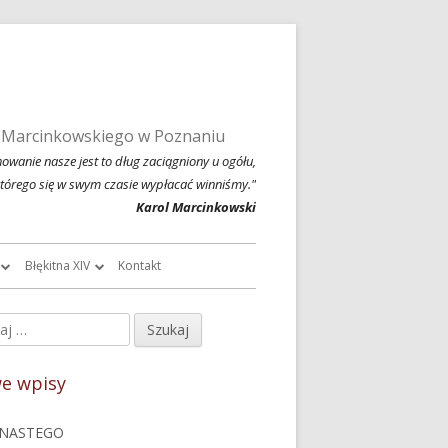
 Marcinkowskiego w Poznaniu
owanie nasze jest to dług zaciągniony u ogółu,
którego się w swym czasie wypłacać winniśmy."
Karol Marcinkowski
Błękitna XIV
Kontakt
roczników
O Błękitnej XIV
j:
ówny
owski
Historia Błękitnej XIV i jej tradycje
nel
e wpisy
chiwalne
Błękitna XIV w latach 1999 – 2004
czny
NASTEGO
Jednodniówka z okazji 80-lecia