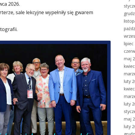
wca 2026.
stycz
rterze, sale lekcyjne wypełniły się gwarem
grudz
listo
paźdz
ografii.
wrzes
lipie
czerw
maj 
kwiec
marz
luty 
kwiec
marz
luty 
stycz
maj 
luty 
grudz