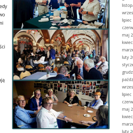
listo
edy
wrzes
owo
lipie
mi
czerw
maj 
kwiec
ści
marz
luty 
stycz
grudz
ają
paźdz
wrzes
lipie
czerw
maj 
kwiec
marz
luty 