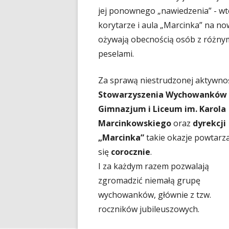
jej ponownego „nawiedzenia” - wt
korytarze i aula „Marcinka” na n
ożywają obecnością osób z różny
peselami.
Za sprawą niestrudzonej aktywno
Stowarzyszenia Wychowanków
Gimnazjum i Liceum im. Karola
Marcinkowskiego
oraz
dyrekcji
„Marcinka”
takie okazje powtarz
się
corocznie
.
I za każdym razem pozwalają
zgromadzić niemałą grupę
wychowanków, głównie z tzw.
roczników jubileuszowych.