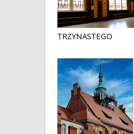
Dyrektor
Nagrody Stowarzyszenia
89 lecie szkoły
Profeso
Archiwum
90 lecie urodzin i 70 lec
polegli 
Borsukiewicza
1945
TRZYNASTEGO
85 lecie szkoły
Szkoła 
80 lecie szkoły
Humor i
70 lecie szkoły
Opraco
60 lecie szkoły
50 lecie szkoły