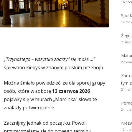
16 cze
zy i wicedyrektorzy Szkoły
Biblioteka absolwentów
Kalendarium 2010
Pożegnaliśm
Spotk
rowie i wychowankowie
ie matury S.A.
Kalendarium 2008
12 maj
i pomordowani w latach 1939 –
Kalendarium 2007
Żegn
w obiektywie
7 maja
Kalendarium 2006
 anegdoty
Matur
Kalendarium 2005
„Trzynastego – wszystko zdarzyć się może …”
27 kwi
śpiewano kiedyś w znanym polskim przeboju.
wania
Kalendarium 2004
Karto
Można śmiało powiedzieć, że dla sporej grupy
Wydarzenia z lat 1993 – 2003
tym z
21 mar
osób, które w sobotę
13 czerwca 2026
pojawiły się w murach „Marcinka” słowa te
Poma
znalazły potwierdzenie.
24 lut
Zacznijmy jednak od początku. Powoli
Niezw
12 lut
przyzwyczajamy się do nowego terminu