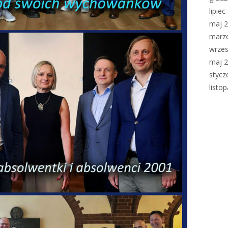
lipie
maj 
marz
wrzes
maj 
stycz
listo