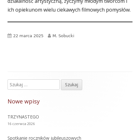
działalność artystyczną, życzymy młodym twórcom i
ich opiekunom wielu ciekawych filmowych pomysłów.
Opublikowano
Autor
22 marca 2025
M. Sobucki
Szukaj:
Główny
panel
Nowe wpisy
boczny
TRZYNASTEGO
16 czerwca 2026
Spotkanie roczników jubileuszowych