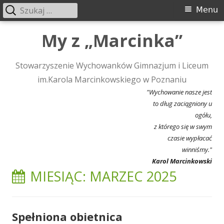
Szukaj:
Menu
Menu
główne
Przeskocz
My z „Marcinka”
do
treści
Stowarzyszenie Wychowanków Gimnazjum i Liceum
im.Karola Marcinkowskiego w Poznaniu
"Wychowanie nasze jest
to dług zaciągniony u
ogółu,
z którego się w swym
czasie wypłacać
winniśmy."
Karol Marcinkowski
MIESIĄC:
MARZEC 2025
Spełniona obietnica