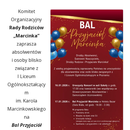
Komitet
Organizacyjny
Rady Rodziców
„Marcinka”
zaprasza
absolwentów
i osoby blisko
związane z
I Liceum
Ogólnokształcący
m
im. Karola
Marcinkowskiego
na
Bal Przyjaciół