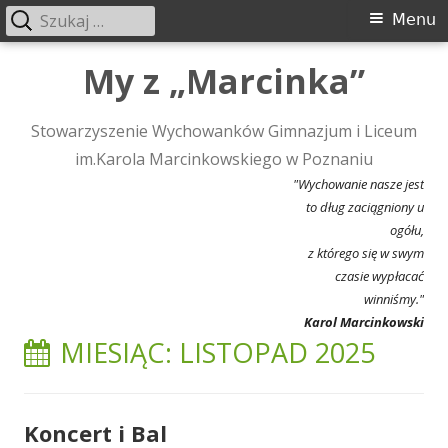
Szukaj:
Menu
Menu
główne
Przeskocz
My z „Marcinka”
do
treści
Stowarzyszenie Wychowanków Gimnazjum i Liceum
im.Karola Marcinkowskiego w Poznaniu
"Wychowanie nasze jest
to dług zaciągniony u
ogółu,
z którego się w swym
czasie wypłacać
winniśmy."
Karol Marcinkowski
MIESIĄC:
LISTOPAD 2025
Koncert i Bal