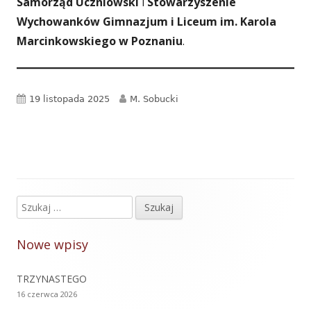
Samorząd Uczniowski
i
Stowarzyszenie
Wychowanków Gimnazjum i Liceum im. Karola
Marcinkowskiego w Poznaniu
.
Opublikowano
Autor
19 listopada 2025
M. Sobucki
Szukaj:
Główny
panel
Nowe wpisy
boczny
TRZYNASTEGO
16 czerwca 2026