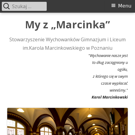
Szukaj:
Menu
Menu
główne
Przeskocz
My z „Marcinka”
do
treści
Stowarzyszenie Wychowanków Gimnazjum i Liceum
im.Karola Marcinkowskiego w Poznaniu
"Wychowanie nasze jest
to dług zaciągniony u
ogółu,
z którego się w swym
czasie wypłacać
winniśmy."
Karol Marcinkowski