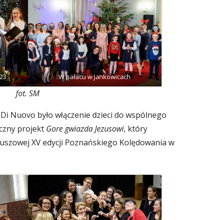
23
W pałacu w Jankowicach
fot. SM
Di Nuovo było włączenie dzieci do wspólnego
czny projekt
Gore gwiazda Jezusowi
, który
euszowej XV edycji Poznańskiego Kolędowania w