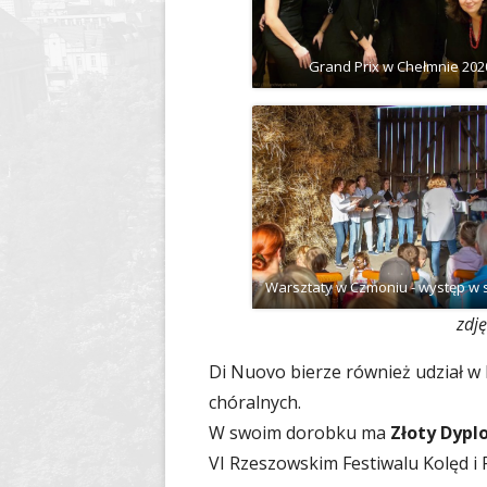
Grand Prix w Chełmnie 202
Warsztaty w Czmoniu - występ w 
zdj
Di Nuovo bierze również udział w
chóralnych.
W swoim dorobku ma
Złoty Dyp
VI Rzeszowskim Festiwalu Kolęd i 