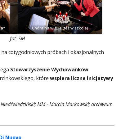
ka"
Chóralna wigilia (też w szkole)
fot. SM
 na cotygodniowych próbach i okazjonalnych
zega
Stowarzyszenie Wychowanków
arcinkowskiego, które
wspiera liczne inicjatywy
mon Niedźwiedziński; MM - Marcin Markowski; archiwum
 Di Nuovo