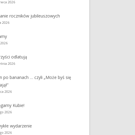
rwca 2026
y
Jednodniówka z okazji 85-lecia
anie roczników jubileuszowych
Jednodniówka z okazji 99-lecia
a 2026
Galeria zdjęć od 1930 roku
amy
 2026
zyści odlatują
etnia 2026
n po bananach … czyli „Może byś się
ajął”
ca 2026
gamy Kubie!
ego 2026
ykłe wydarzenie
ego 2026