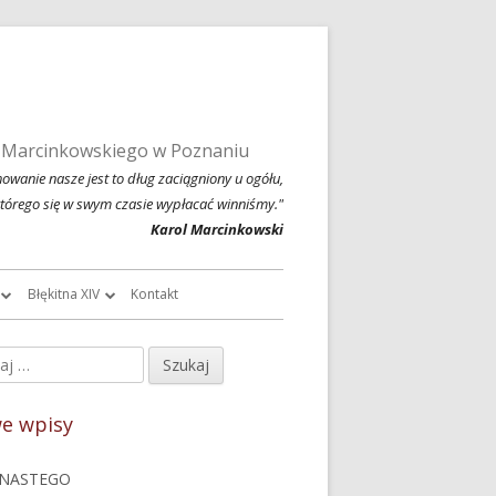
 Marcinkowskiego w Poznaniu
owanie nasze jest to dług zaciągniony u ogółu,
którego się w swym czasie wypłacać winniśmy."
Karol Marcinkowski
Błękitna XIV
Kontakt
roczników
O Błękitnej XIV
j:
ówny
owski
Historia Błękitnej XIV i jej tradycje
nel
e wpisy
chiwalne
Błękitna XIV w latach 1999 – 2004
czny
NASTEGO
Jednodniówka z okazji 80-lecia