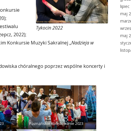
lipie
onkursie
maj 
0);
marz
estiwalu
Tykocin 2022
wrzes
rzepcz, 2022);
maj 
im Konkursie Muzyki Sakralnej „
Nadzieja w
stycz
listo
rodowiska chóralnego poprzez wspólne koncerty i
23
Poznańskie Kolędowanie 2023