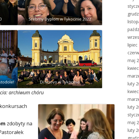
stycz
grudz
0
Srebrny Dyplom w Tykocinie 2022
listo
paźdz
wrzes
lipie
czerw
maj 
kwiec
marz
stodole!
Di Nuovo w Tykocinie
luty 
kwiec
ęcia: archiwum chóru
marz
 konkursach
luty 
stycz
maj 
lom
zdobyty na
luty 
Pastorałek
grudz