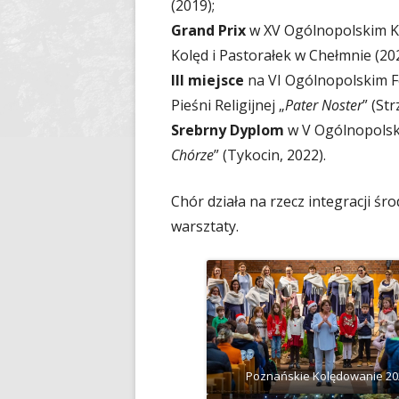
(2019);
Grand Prix
w XV Ogólnopolskim K
Kolęd i Pastorałek w Chełmnie (202
III miejsce
na VI Ogólnopolskim F
Pieśni Religijnej „
Pater Noster
” (St
Srebrny Dyplom
w V Ogólnopolsk
Chórze
” (Tykocin, 2022).
Chór działa na rzecz integracji ś
warsztaty.
Poznańskie Kolędowanie 20