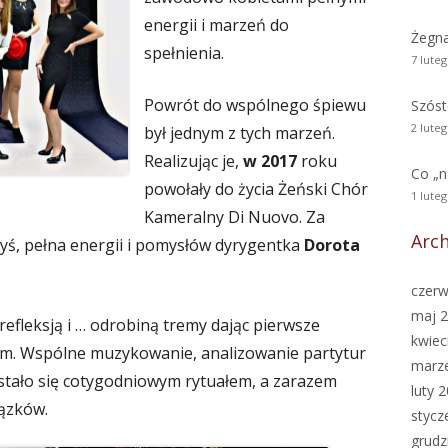
energii i marzeń do
Żegn
spełnienia.
7 lute
Powrót do wspólnego śpiewu
Szóst
2 lute
był jednym z tych marzeń.
Realizując je,
w 2017
roku
Co „
powołały do życia Żeński Chór
1 lute
Kameralny Di Nuovo. Za
Arc
dyś, pełna energii i pomysłów dyrygentka
Dorota
czerw
maj 
refleksją i … odrobiną tremy dając pierwsze
kwiec
m. Wspólne muzykowanie, analizowanie partytur
marz
 stało się cotygodniowym rytuałem, a zarazem
luty 
ązków.
stycz
grudz