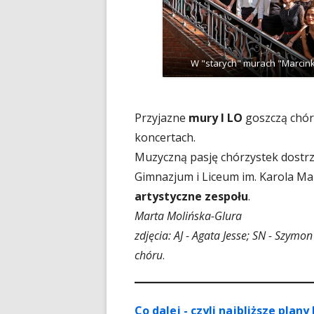
W "starych" murach "Marcin
Przyjazne
mury I LO
goszczą chór
koncertach.
Muzyczną pasję chórzystek dostr
Gimnazjum i Liceum im. Karola M
artystyczne zespołu
.
Marta Molińska-Glura
zdjęcia: AJ - Agata Jesse; SN - Szy
chóru
.
Co dalej - czyli najbliższe plany