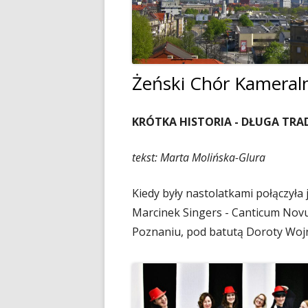
Dyrektor
Nagrody Stowarzyszenia
89 lecie szkoły
Profeso
Archiwum
90 lecie urodzin i 70 lec
polegli 
Borsukiewicza
1945
Żeński Chór Kameral
85 lecie szkoły
Szkoła 
KRÓTKA HISTORIA - DŁUGA TRA
80 lecie szkoły
Humor i
70 lecie szkoły
tekst: Marta Molińska-Glura
Opraco
60 lecie szkoły
Kiedy były nastolatkami połączyła
50 lecie szkoły
Marcinek Singers - Canticum Nov
Poznaniu, pod batutą Doroty Wojn