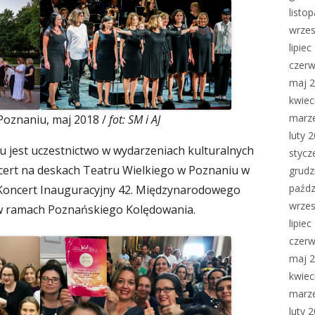
listo
wrzes
lipie
czerw
maj 
kwiec
marz
 Poznaniu, maj 2018 /
fot: SM i AJ
luty 
łu jest uczestnictwo w wydarzeniach kulturalnych
stycz
cert na deskach Teatru Wielkiego w Poznaniu w
grudz
paźdz
 Koncert Inauguracyjny 42. Międzynarodowego
wrzes
 w ramach Poznańskiego Kolędowania.
lipie
czerw
maj 
kwiec
marz
luty 