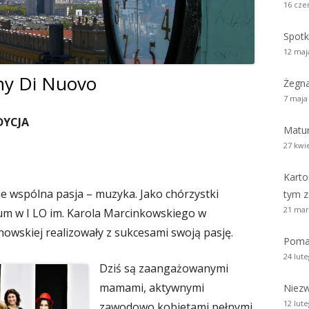
16 cze
zy i wicedyrektorzy Szkoły
Biblioteka absolwentów
Kalendarium 2010
Pożegnaliśm
Spotk
rowie i wychowankowie
ie matury S.A.
Kalendarium 2008
12 maj
i pomordowani w latach 1939 –
ny Di Nuovo
Kalendarium 2007
Żegn
w obiektywie
7 maja
Kalendarium 2006
DYCJA
 anegdoty
Matur
Kalendarium 2005
27 kwi
wania
Kalendarium 2004
Karto
 je wspólna pasja – muzyka. Jako chórzystki
Wydarzenia z lat 1993 – 2003
tym z
21 mar
um w I LO im. Karola Marcinkowskiego w
owskiej realizowały z sukcesami swoją pasję.
Poma
24 lut
Dziś są zaangażowanymi
mamami, aktywnymi
Niezw
12 lut
zawodowo kobietami pełnymi