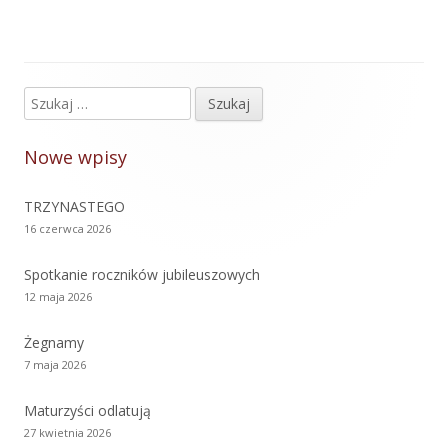
Szukaj:
Główny
panel
Nowe wpisy
boczny
TRZYNASTEGO
16 czerwca 2026
Spotkanie roczników jubileuszowych
12 maja 2026
Żegnamy
7 maja 2026
Maturzyści odlatują
27 kwietnia 2026