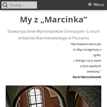
Szukaj:
Menu
Menu
główne
Przeskocz
My z „Marcinka”
do
treści
Stowarzyszenie Wychowanków Gimnazjum i Liceum
im.Karola Marcinkowskiego w Poznaniu
"Wychowanie nasze jest
to dług zaciągniony u
ogółu,
z którego się w swym
czasie wypłacać
winniśmy."
Karol Marcinkowski