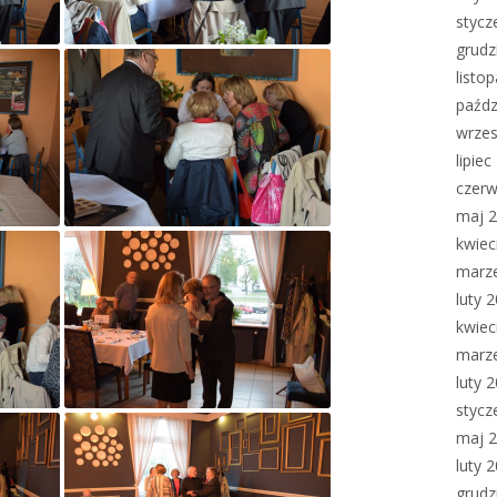
stycz
grudz
listo
paźdz
wrzes
lipie
czerw
maj 
kwiec
marz
luty 
kwiec
marz
luty 
stycz
maj 
luty 
grudz