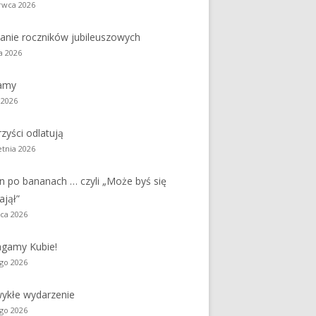
rwca 2026
y
Jednodniówka z okazji 85-lecia
anie roczników jubileuszowych
Jednodniówka z okazji 99-lecia
a 2026
Galeria zdjęć od 1930 roku
amy
 2026
zyści odlatują
etnia 2026
n po bananach … czyli „Może byś się
ajął”
ca 2026
gamy Kubie!
ego 2026
ykłe wydarzenie
ego 2026