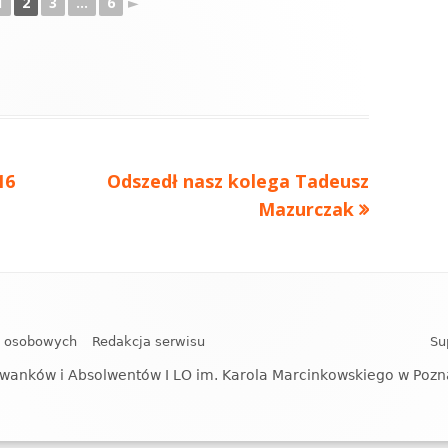
1
2
3
...
6
►
Następny
16
Odszedł nasz kolega Tadeusz
artykół:
Mazurczak
h osobowych
Redakcja serwisu
Su
wanków i Absolwentów I LO im. Karola Marcinkowskiego w Poz