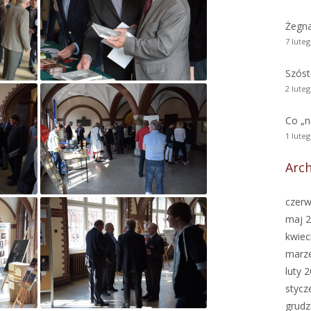
Żegn
7 lute
Szóst
2 lute
Co „
1 lute
Arc
czerw
maj 
kwiec
marz
luty 
stycz
grudz