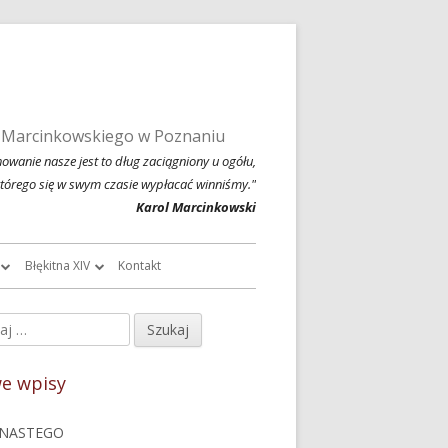
 Marcinkowskiego w Poznaniu
owanie nasze jest to dług zaciągniony u ogółu,
którego się w swym czasie wypłacać winniśmy."
Karol Marcinkowski
Błękitna XIV
Kontakt
roczników
O Błękitnej XIV
j:
ówny
owski
Historia Błękitnej XIV i jej tradycje
nel
e wpisy
chiwalne
Błękitna XIV w latach 1999 – 2004
czny
NASTEGO
Jednodniówka z okazji 80-lecia