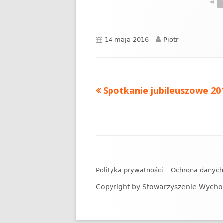
◄
Opublikowano
Autor
14 maja 2016
Piotr
Poprzedni
Spotkanie jubileuszowe 20
Nawigacja
artykół
wpisu
Zawartość
stopki
Polityka prywatności
Ochrona danyc
Copyright by Stowarzyszenie Wycho