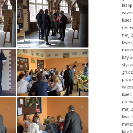
listo
wrzes
lipie
czerw
maj 
kwiec
marz
luty 
stycz
grudz
paźdz
wrzes
lipie
czerw
maj 
kwiec
marz
luty 