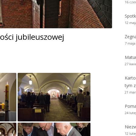
16 cze
zy i wicedyrektorzy Szkoły
Biblioteka absolwentów
Kalendarium 2010
Pożegnaliśm
Spotk
rowie i wychowankowie
ie matury S.A.
Kalendarium 2008
12 maj
i pomordowani w latach 1939 –
tości jubileuszowej
Kalendarium 2007
Żegn
w obiektywie
7 maja
Kalendarium 2006
 anegdoty
Matur
Kalendarium 2005
27 kwi
wania
Kalendarium 2004
Karto
Wydarzenia z lat 1993 – 2003
tym z
21 mar
Poma
24 lut
Niezw
12 lut