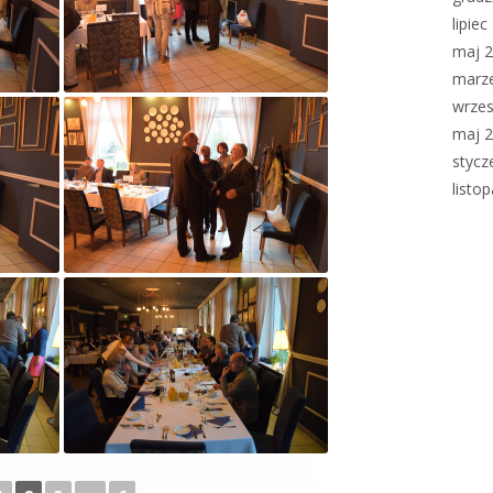
lipie
maj 
marz
wrzes
maj 
stycz
listo