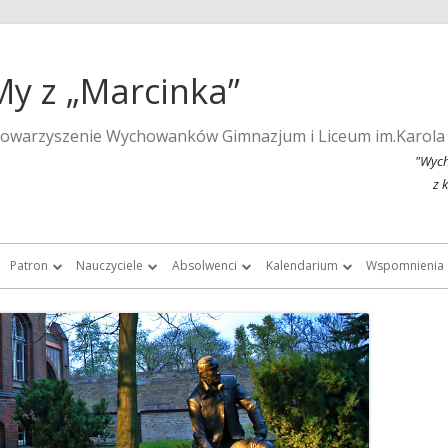
My z „Marcinka”
towarzyszenie Wychowanków Gimnazjum i Liceum im.Karola
"Wych
z 
Patron
Nauczyciele
Absolwenci
Kalendarium
Wspomnienia
a strona szkoły
Wspomnienia o Karolu Marcinkowskim
Nauczyciele do roku 1939
Listy absolwentek i absolwentów
Kalendarium 2015
Monografie 
Marcinka”
Posąg Karola Marcinkowskiego
Nauczyciele „Marcinka” po roku 1945
Chór Absolwentów Antoniego
Kalendarium 2013
Tygodnik Żak
Grochowalskiego
storii Gimnazjum i Liceum im.
Lista fundatorów posągu patrona
Kalendarium 2012
Fotografie ar
Marcinkowskiego w Poznaniu
Chór Di Nuovo
Kalendarium 2011
Filmy