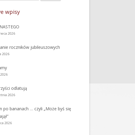
nel
e wpisy
czny
NASTEGO
rwca 2026
anie roczników jubileuszowych
a 2026
amy
 2026
zyści odlatują
etnia 2026
n po bananach … czyli „Może byś się
ajął”
ca 2026