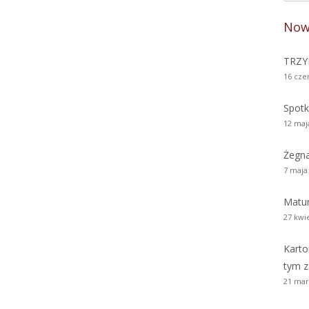
pa
Now
bo
TRZY
16 cze
Spotk
12 maj
Żegn
7 maja
Matur
27 kwi
Karto
tym z
21 mar