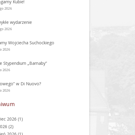
gamy Kubie!
ego 2026
ykłe wydarzenie
ego 2026
amy Wojciecha Suchockiego
go 2026
e Stypendium „Barnaby”
go 2026
nowego” w Di Nuovo?
go 2026
hiwum
iec 2026
(1)
2026
(2)
ień 2026
(1)