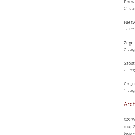
Poma
24 lut
Niezw
12 lut
Żegn
7 lute
Szóst
2 lute
Co „
1 lute
Arc
czerw
maj 
kwiec