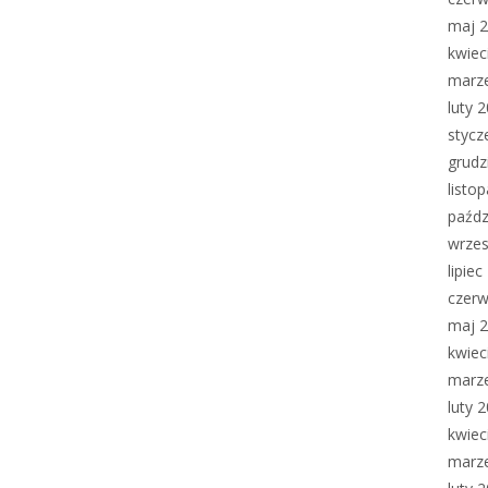
maj 
kwiec
marz
luty 
stycz
grudz
listo
paźdz
wrzes
lipie
czerw
maj 
kwiec
marz
luty 
kwiec
marz