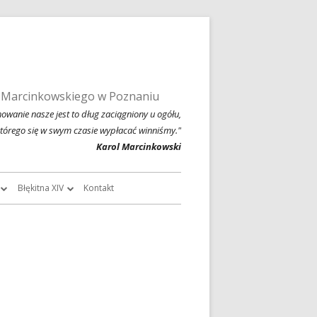
 Marcinkowskiego w Poznaniu
owanie nasze jest to dług zaciągniony u ogółu,
którego się w swym czasie wypłacać winniśmy."
Karol Marcinkowski
Błękitna XIV
Kontakt
roczników
O Błękitnej XIV
owski
Historia Błękitnej XIV i jej tradycje
chiwalne
Błękitna XIV w latach 1999 – 2004
Jednodniówka z okazji 80-lecia