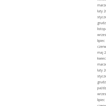
marz
luty 
stycz
grudz
listo
wrzes
lipie
czerw
maj 
kwiec
marz
luty 
stycz
grudz
paźdz
wrzes
lipie
czerw