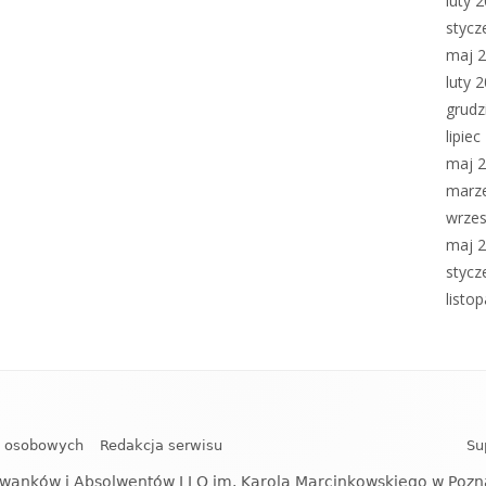
luty 
stycz
maj 
luty 
grudz
lipie
maj 
marz
wrzes
maj 
stycz
listo
h osobowych
Redakcja serwisu
Su
wanków i Absolwentów I LO im. Karola Marcinkowskiego w Poz