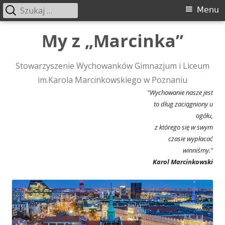
Szukaj:
Menu
Menu
główne
Przeskocz
My z „Marcinka”
do
treści
Stowarzyszenie Wychowanków Gimnazjum i Liceum
im.Karola Marcinkowskiego w Poznaniu
"Wychowanie nasze jest
to dług zaciągniony u
ogółu,
z którego się w swym
czasie wypłacać
winniśmy."
Karol Marcinkowski