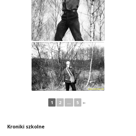
1
2
...
5
►
Kroniki szkolne