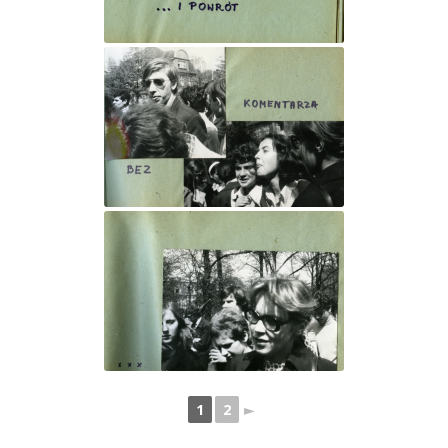
1
2
►