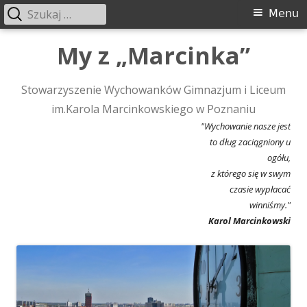
Szukaj:
Menu
Menu
główne
Przeskocz
My z „Marcinka”
do
treści
Stowarzyszenie Wychowanków Gimnazjum i Liceum
im.Karola Marcinkowskiego w Poznaniu
"Wychowanie nasze jest
to dług zaciągniony u
ogółu,
z którego się w swym
czasie wypłacać
winniśmy."
Karol Marcinkowski