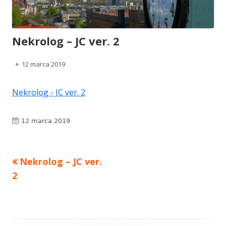
Nekrolog – JC ver. 2
Opublikowano
12 marca 2019
Nekrolog - JC ver. 2
Opublikowano
12 marca 2019
Poprzedni
Nekrolog – JC ver.
Nawigacja
artykół
2
wpisu