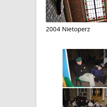
Dyrektor
Nagrody Stowarzyszenia
89 lecie szkoły
Profeso
Archiwum
90 lecie urodzin i 70 lec
polegli 
Borsukiewicza
1945
2004 Nietoperz
85 lecie szkoły
Szkoła 
80 lecie szkoły
Humor i
70 lecie szkoły
Opraco
60 lecie szkoły
50 lecie szkoły