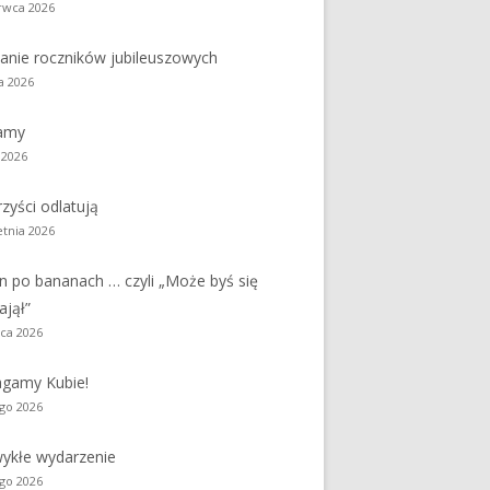
rwca 2026
y
Jednodniówka z okazji 85-lecia
anie roczników jubileuszowych
Jednodniówka z okazji 99-lecia
a 2026
Galeria zdjęć od 1930 roku
amy
 2026
zyści odlatują
etnia 2026
n po bananach … czyli „Może byś się
ajął”
ca 2026
gamy Kubie!
ego 2026
ykłe wydarzenie
ego 2026