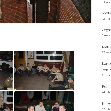
16 cze
zy i wicedyrektorzy Szkoły
Biblioteka absolwentów
Kalendarium 2010
Pożegnaliśm
Spotk
rowie i wychowankowie
ie matury S.A.
Kalendarium 2008
12 maj
i pomordowani w latach 1939 –
Kalendarium 2007
Żegn
w obiektywie
7 maja
Kalendarium 2006
 anegdoty
Matur
Kalendarium 2005
27 kwi
wania
Kalendarium 2004
Karto
Wydarzenia z lat 1993 – 2003
tym z
21 mar
Poma
24 lut
Niezw
12 lut