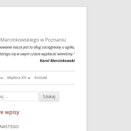
 Marcinkowskiego w Poznaniu
owanie nasze jest to dług zaciągniony u ogółu,
którego się w swym czasie wypłacać winniśmy."
Karol Marcinkowski
Błękitna XIV
Kontakt
roczników
O Błękitnej XIV
j:
ówny
owski
Historia Błękitnej XIV i jej tradycje
nel
e wpisy
chiwalne
Błękitna XIV w latach 1999 – 2004
czny
NASTEGO
Jednodniówka z okazji 80-lecia