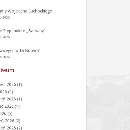
amy Wojciecha Suchockiego
go 2026
e Stypendium „Barnaby”
go 2026
nowego” w Di Nuovo?
go 2026
hiwum
iec 2026
(1)
2026
(2)
ień 2026
(1)
ec 2026
(1)
2026
(5)
eń 2026
(2)
ień 2025
(2)