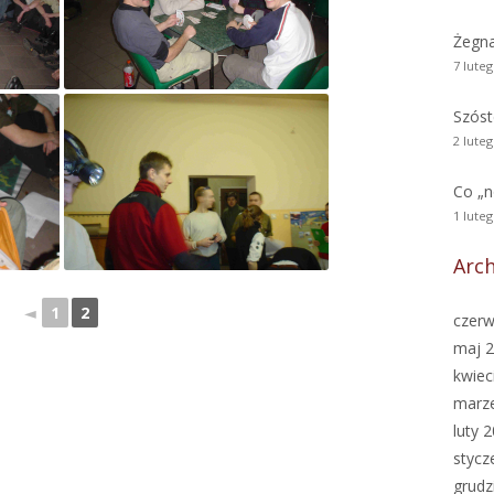
Żegn
7 lute
Szóst
2 lute
Co „
1 lute
Arc
◄
1
2
czerw
maj 
kwiec
marz
luty 
stycz
grudz