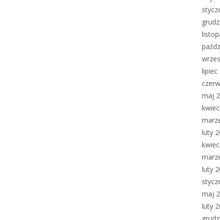
stycz
grudz
listo
paźdz
wrzes
lipie
czerw
maj 
kwiec
marz
luty 
kwiec
marz
luty 
stycz
maj 
luty 
grudz