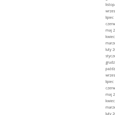
listo
wrzes
lipie
czerw
maj 
kwiec
marz
luty 
stycz
grudz
paźdz
wrzes
lipie
czerw
maj 
kwiec
marz
luty 