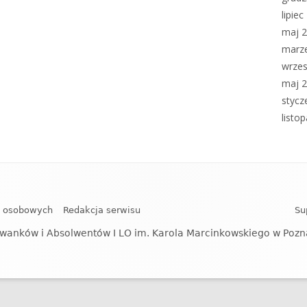
lipie
maj 
marz
wrzes
maj 
stycz
listo
h osobowych
Redakcja serwisu
Su
wanków i Absolwentów I LO im. Karola Marcinkowskiego w Poz