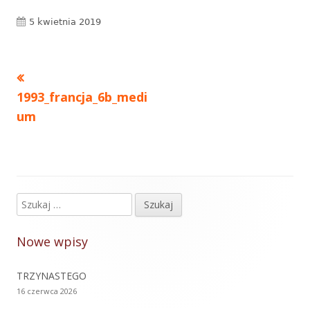
Opublikowano
5 kwietnia 2019
Poprzedni
Nawigacja
artykół
1993_francja_6b_medi
wpisu
um
Szukaj:
Główny
panel
Nowe wpisy
boczny
TRZYNASTEGO
16 czerwca 2026