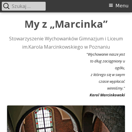
Szukaj:
Menu
Menu
główne
Przeskocz
My z „Marcinka”
do
treści
Stowarzyszenie Wychowanków Gimnazjum i Liceum
im.Karola Marcinkowskiego w Poznaniu
"Wychowanie nasze jest
to dług zaciągniony u
ogółu,
z którego się w swym
czasie wypłacać
winniśmy."
Karol Marcinkowski