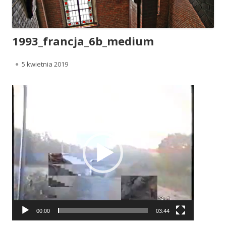
1993_francja_6b_medium
Opublikowano
5 kwietnia 2019
Odtwarzacz
video
00:00
03:44