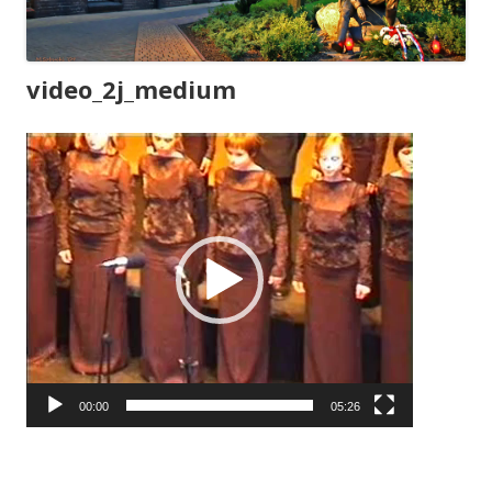
video_2j_medium
Odtwarzacz
video
00:00
05:26