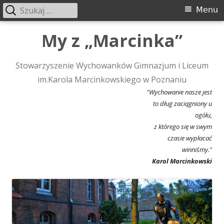
Szukaj:
Menu
Menu
główne
Przeskocz
My z „Marcinka”
do
treści
Stowarzyszenie Wychowanków Gimnazjum i Liceum
im.Karola Marcinkowskiego w Poznaniu
"Wychowanie nasze jest
to dług zaciągniony u
ogółu,
z którego się w swym
czasie wypłacać
winniśmy."
Karol Marcinkowski