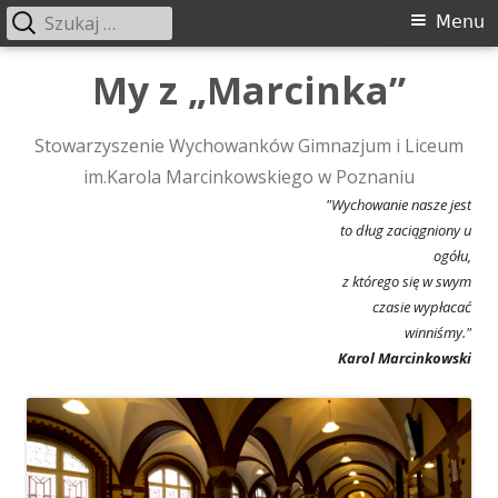
Szukaj:
Menu
Menu
główne
Przeskocz
My z „Marcinka”
do
treści
Stowarzyszenie Wychowanków Gimnazjum i Liceum
im.Karola Marcinkowskiego w Poznaniu
"Wychowanie nasze jest
to dług zaciągniony u
ogółu,
z którego się w swym
czasie wypłacać
winniśmy."
Karol Marcinkowski