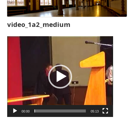
video_1a2_medium
Odtwarzacz
video
00:00
05:13