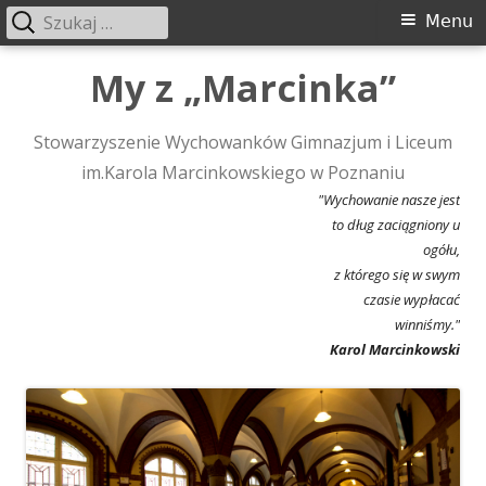
Szukaj:
Menu
Menu
główne
Przeskocz
My z „Marcinka”
do
treści
Stowarzyszenie Wychowanków Gimnazjum i Liceum
im.Karola Marcinkowskiego w Poznaniu
"Wychowanie nasze jest
to dług zaciągniony u
ogółu,
z którego się w swym
czasie wypłacać
winniśmy."
Karol Marcinkowski