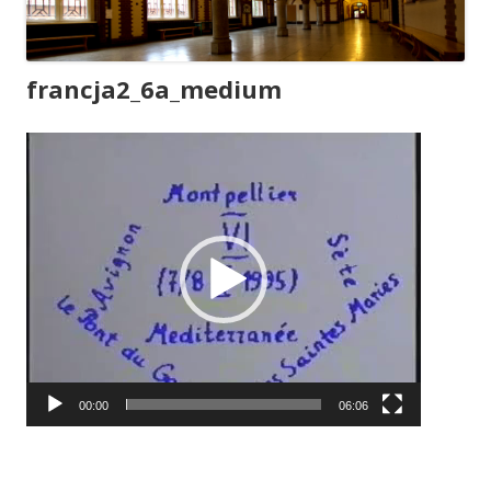
francja2_6a_medium
Odtwarzacz
video
00:00
06:06