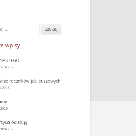
j:
ówny
nel
e wpisy
czny
NASTEGO
rwca 2026
anie roczników jubileuszowych
a 2026
amy
 2026
zyści odlatują
etnia 2026