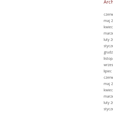
Arc
czerw
maj 
kwiec
marz
luty 
stycz
grudz
listo
wrzes
lipie
czerw
maj 
kwiec
marz
luty 
stycz