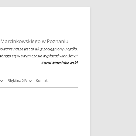
 Marcinkowskiego w Poznaniu
owanie nasze jest to dług zaciągniony u ogółu,
którego się w swym czasie wypłacać winniśmy."
Karol Marcinkowski
Błękitna XIV
Kontakt
roczników
O Błękitnej XIV
owski
Historia Błękitnej XIV i jej tradycje
chiwalne
Błękitna XIV w latach 1999 – 2004
Jednodniówka z okazji 80-lecia