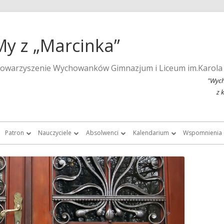
My z „Marcinka”
towarzyszenie Wychowanków Gimnazjum i Liceum im.Karola
"Wych
z 
Patron
Nauczyciele
Absolwenci
Kalendarium
Wspomnienia
a strona szkoły
Wspomnienia o Karolu Marcinkowskim
Nauczyciele do roku 1939
Listy absolwentek i absolwentów
Kalendarium 2015
Monografie 
Marcinka”
Posąg Karola Marcinkowskiego
Nauczyciele „Marcinka” po roku 1945
Chór Absolwentów Antoniego
Kalendarium 2013
Tygodnik Żak
Grochowalskiego
storii Gimnazjum i Liceum im.
Lista fundatorów posągu patrona
Kalendarium 2012
Fotografie ar
Marcinkowskiego w Poznaniu
Chór Di Nuovo
Kalendarium 2011
Filmy