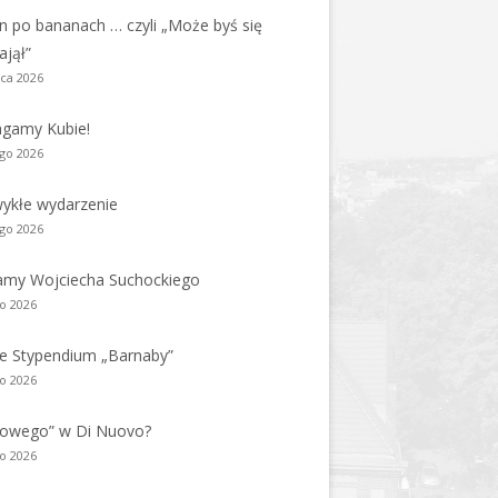
n po bananach … czyli „Może byś się
ajął”
ca 2026
gamy Kubie!
ego 2026
ykłe wydarzenie
ego 2026
amy Wojciecha Suchockiego
go 2026
e Stypendium „Barnaby”
go 2026
nowego” w Di Nuovo?
go 2026