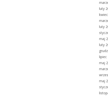
marz
luty 
kwiec
marz
luty 
stycz
maj 
luty 
grudz
lipie
maj 
marz
wrzes
maj 
stycz
listo