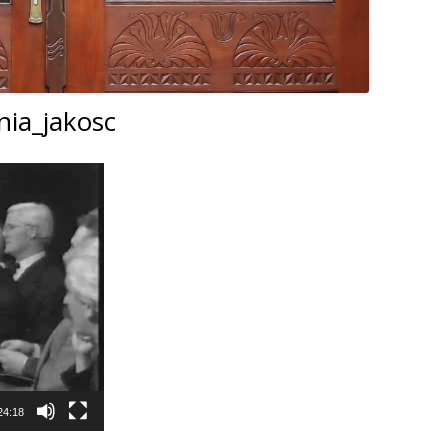
zy i wicedyrektorzy Szkoły
Biblioteka absolwentów
Kalendarium 2010
Pożegnaliśm
rowie i wychowankowie
ie matury S.A.
Kalendarium 2008
i pomordowani w latach 1939 –
nia_jakosc
Kalendarium 2007
w obiektywie
Kalendarium 2006
 anegdoty
Kalendarium 2005
wania
Kalendarium 2004
Wydarzenia z lat 1993 – 2003
24:18