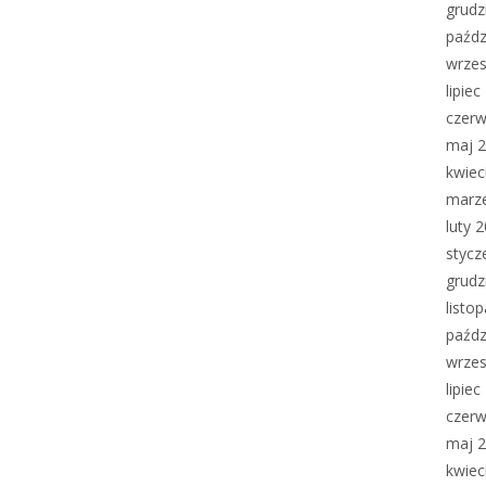
grudz
paźdz
wrzes
lipie
czerw
maj 
kwiec
marz
luty 
stycz
grudz
listo
paźdz
wrzes
lipie
czerw
maj 
kwiec