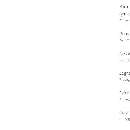
Karto
tym z
21 mar
Poma
24 lut
Niezw
12 lut
Żegn
7 lute
Szóst
2 lute
Co „
1 lute