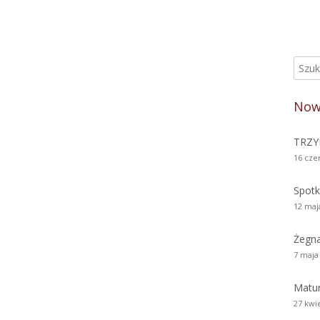
Szuka
Gł
pa
Now
bo
TRZY
16 cze
Spotk
12 maj
Żegn
7 maja
Matur
27 kwi