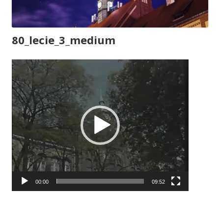
80_lecie_3_medium
Odtwarzacz
video
00:00
09:52