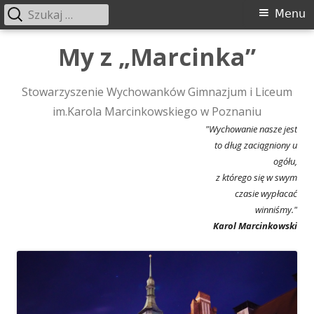
Szukaj:
Menu
Menu
główne
Przeskocz
My z „Marcinka”
do
treści
Stowarzyszenie Wychowanków Gimnazjum i Liceum
im.Karola Marcinkowskiego w Poznaniu
"Wychowanie nasze jest
to dług zaciągniony u
ogółu,
z którego się w swym
czasie wypłacać
winniśmy."
Karol Marcinkowski