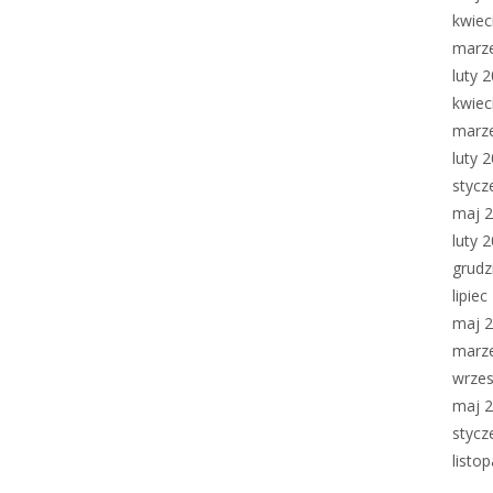
kwiec
marz
luty 
kwiec
marz
luty 
stycz
maj 
luty 
grudz
lipie
maj 
marz
wrzes
maj 
stycz
listo