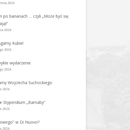
etnia 2026
n po bananach … czyli „Może byś się
ajął”
ca 2026
gamy Kubie!
ego 2026
ykłe wydarzenie
ego 2026
amy Wojciecha Suchockiego
go 2026
e Stypendium „Barnaby”
go 2026
nowego” w Di Nuovo?
go 2026