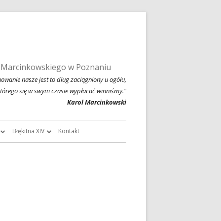
 Marcinkowskiego w Poznaniu
owanie nasze jest to dług zaciągniony u ogółu,
którego się w swym czasie wypłacać winniśmy."
Karol Marcinkowski
Błękitna XIV
Kontakt
roczników
O Błękitnej XIV
owski
Historia Błękitnej XIV i jej tradycje
chiwalne
Błękitna XIV w latach 1999 – 2004
Jednodniówka z okazji 80-lecia