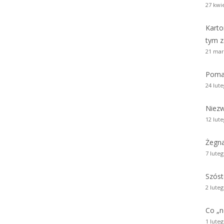
27 kwi
Karto
tym z
21 mar
Poma
24 lut
Niezw
12 lut
Żegn
7 lute
Szóst
2 lute
Co „
1 lute