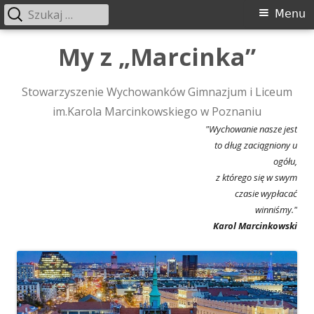
Szukaj:
Menu
Menu
główne
Przeskocz
My z „Marcinka”
do
treści
Stowarzyszenie Wychowanków Gimnazjum i Liceum
im.Karola Marcinkowskiego w Poznaniu
"Wychowanie nasze jest
to dług zaciągniony u
ogółu,
z którego się w swym
czasie wypłacać
winniśmy."
Karol Marcinkowski