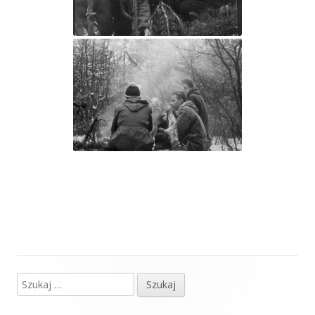
Szukaj:
Główny