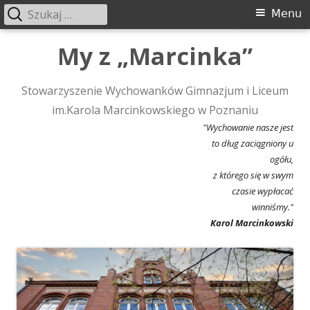
Szukaj:
Menu
Menu
główne
Przeskocz
My z „Marcinka”
do
treści
Stowarzyszenie Wychowanków Gimnazjum i Liceum
im.Karola Marcinkowskiego w Poznaniu
"Wychowanie nasze jest
to dług zaciągniony u
ogółu,
z którego się w swym
czasie wypłacać
winniśmy."
Karol Marcinkowski