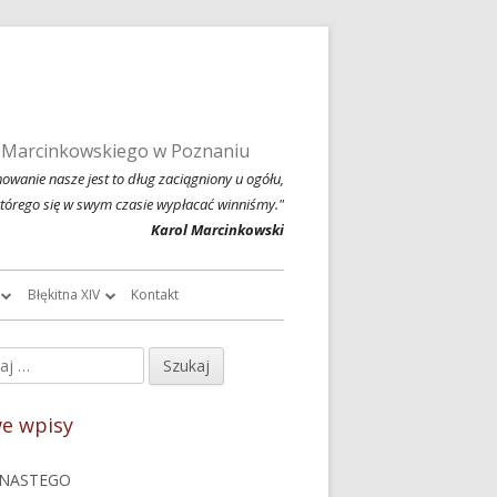
 Marcinkowskiego w Poznaniu
owanie nasze jest to dług zaciągniony u ogółu,
którego się w swym czasie wypłacać winniśmy."
Karol Marcinkowski
Błękitna XIV
Kontakt
roczników
O Błękitnej XIV
j:
ówny
owski
Historia Błękitnej XIV i jej tradycje
nel
e wpisy
chiwalne
Błękitna XIV w latach 1999 – 2004
czny
NASTEGO
Jednodniówka z okazji 80-lecia