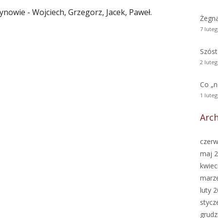
ynowie - Wojciech, Grzegorz, Jacek, Paweł.
Żegn
7 lute
Szóst
2 lute
Co „
1 lute
Arc
czerw
maj 
kwiec
marz
luty 
stycz
grudz