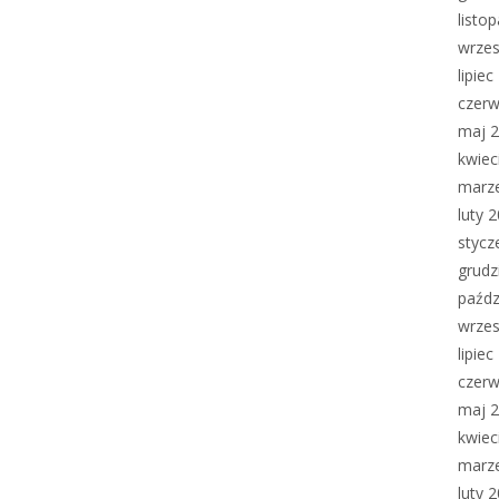
listo
wrzes
lipie
czerw
maj 
kwiec
marz
luty 
stycz
grudz
paźdz
wrzes
lipie
czerw
maj 
kwiec
marz
luty 