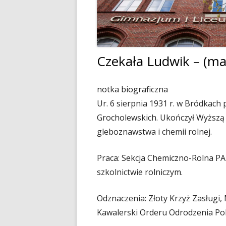
Dyrektor
Nagrody Stowarzyszenia
89 lecie szkoły
Profeso
Archiwum
90 lecie urodzin i 70 lec
polegli 
Borsukiewicza
1945
Czekała Ludwik – (ma
85 lecie szkoły
Szkoła 
notka biograficzna
80 lecie szkoły
Humor i
Ur. 6 sierpnia 1931 r. w Bródkach 
70 lecie szkoły
Opraco
Grocholewskich. Ukończył Wyższą 
gleboznawstwa i chemii rolnej.
60 lecie szkoły
50 lecie szkoły
Praca: Sekcja Chemiczno-Rolna PA
szkolnictwie rolniczym.
Odznaczenia: Złoty Krzyż Zasługi,
Kawalerski Orderu Odrodzenia Pol