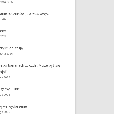
rwca 2026
y
Jednodniówka z okazji 85-lecia
anie roczników jubileuszowych
Jednodniówka z okazji 99-lecia
a 2026
Galeria zdjęć od 1930 roku
amy
 2026
zyści odlatują
etnia 2026
n po bananach … czyli „Może byś się
ajął”
ca 2026
gamy Kubie!
ego 2026
ykłe wydarzenie
ego 2026