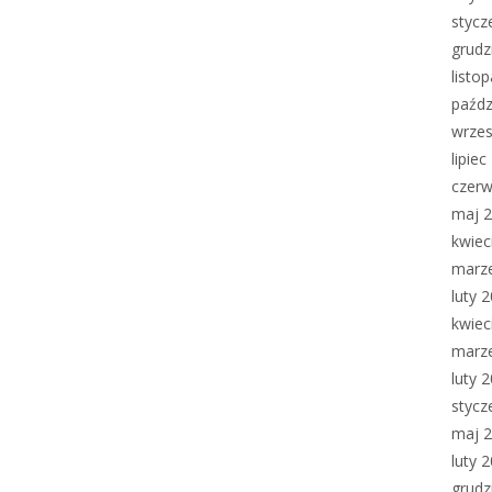
stycz
grudz
listo
paźdz
wrzes
lipie
czerw
maj 
kwiec
marz
luty 
kwiec
marz
luty 
stycz
maj 
luty 
grudz