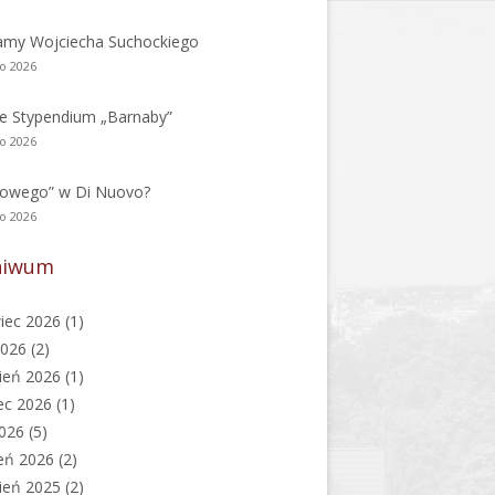
amy Wojciecha Suchockiego
go 2026
e Stypendium „Barnaby”
go 2026
nowego” w Di Nuovo?
go 2026
hiwum
iec 2026
(1)
2026
(2)
ień 2026
(1)
ec 2026
(1)
2026
(5)
eń 2026
(2)
ień 2025
(2)