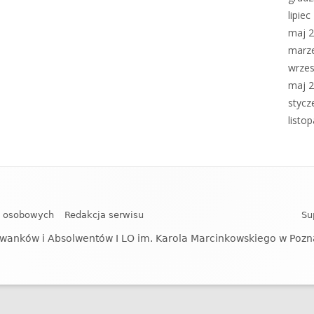
lipie
maj 
marz
wrzes
maj 
stycz
listo
h osobowych
Redakcja serwisu
Su
wanków i Absolwentów I LO im. Karola Marcinkowskiego w Poz