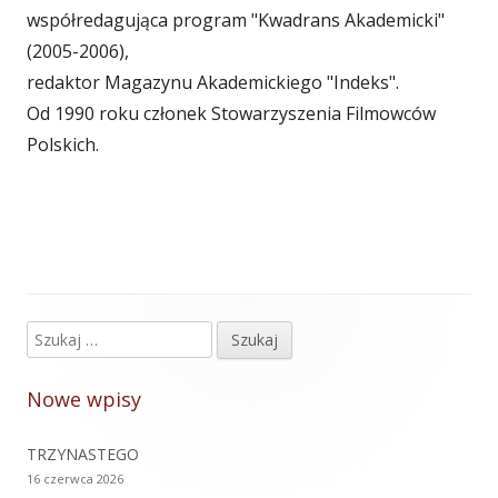
współredagująca program "Kwadrans Akademicki"
(2005-2006),
redaktor Magazynu Akademickiego "Indeks".
Od 1990 roku członek Stowarzyszenia Filmowców
Polskich.
Szukaj:
Główny
panel
Nowe wpisy
boczny
TRZYNASTEGO
16 czerwca 2026