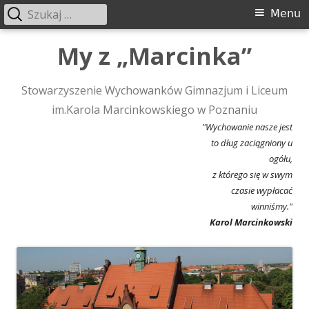
Szukaj:
Menu
Menu
główne
Przeskocz
My z „Marcinka”
do
treści
Stowarzyszenie Wychowanków Gimnazjum i Liceum
im.Karola Marcinkowskiego w Poznaniu
"Wychowanie nasze jest
to dług zaciągniony u
ogółu,
z którego się w swym
czasie wypłacać
winniśmy."
Karol Marcinkowski