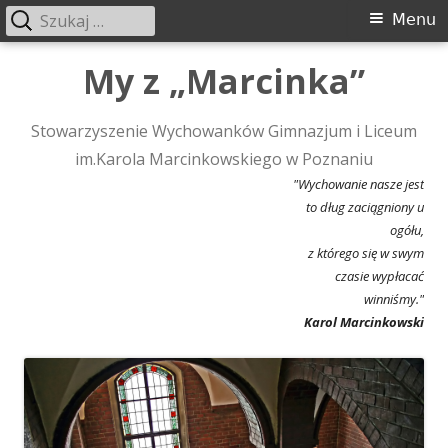
Szukaj:
Menu
Menu
główne
Przeskocz
My z „Marcinka”
do
treści
Stowarzyszenie Wychowanków Gimnazjum i Liceum
im.Karola Marcinkowskiego w Poznaniu
"Wychowanie nasze jest
to dług zaciągniony u
ogółu,
z którego się w swym
czasie wypłacać
winniśmy."
Karol Marcinkowski