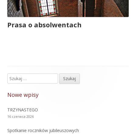
Prasa o absolwentach
Szukaj:
Główny
panel
Nowe wpisy
boczny
TRZYNASTEGO
16 czerwca 2026
Spotkanie roczników jubileuszowych