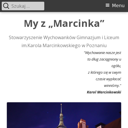
Szukaj:
Menu
Menu
główne
Przeskocz
My z „Marcinka”
do
treści
Stowarzyszenie Wychowanków Gimnazjum i Liceum
im.Karola Marcinkowskiego w Poznaniu
"Wychowanie nasze jest
to dług zaciągniony u
ogółu,
z którego się w swym
czasie wypłacać
winniśmy."
Karol Marcinkowski