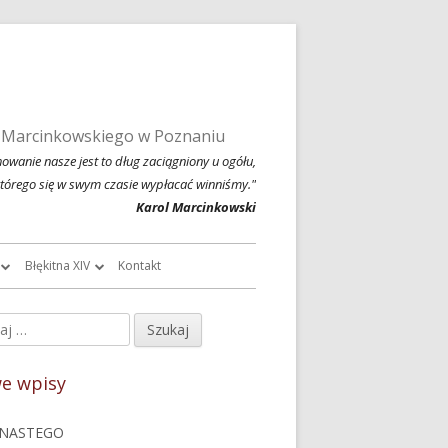
 Marcinkowskiego w Poznaniu
owanie nasze jest to dług zaciągniony u ogółu,
którego się w swym czasie wypłacać winniśmy."
Karol Marcinkowski
Błękitna XIV
Kontakt
roczników
O Błękitnej XIV
j:
ówny
owski
Historia Błękitnej XIV i jej tradycje
nel
e wpisy
chiwalne
Błękitna XIV w latach 1999 – 2004
czny
NASTEGO
Jednodniówka z okazji 80-lecia