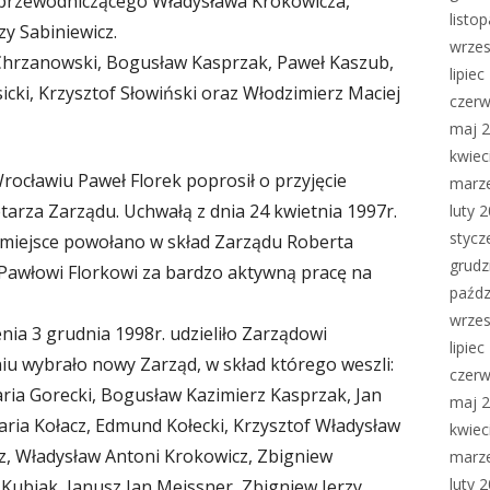
 przewodniczącego Władysława Krokowicza,
listo
zy Sabiniewicz.
wrzes
y Chrzanowski, Bogusław Kasprzak, Paweł Kaszub,
lipie
icki, Krzysztof Słowiński oraz Włodzimierz Maciej
czerw
maj 
kwiec
ocławiu Paweł Florek poprosił o przyjęcie
marz
retarza Zarządu. Uchwałą z dnia 24 kwietnia 1997r.
luty 
stycz
e miejsce powołano w skład Zarządu Roberta
grudz
 Pawłowi Florkowi za bardzo aktywną pracę na
paźdz
wrzes
a 3 grudnia 1998r. udzieliło Zarządowi
lipie
iu wybrało nowy Zarząd, w skład którego weszli:
czerw
ria Gorecki, Bogusław Kazimierz Kasprzak, Jan
maj 
aria Kołacz, Edmund Kołecki, Krzysztof Władysław
kwiec
, Władysław Antoni Krokowicz, Zbigniew
marz
luty 
Kubiak, Janusz Jan Meissner, Zbigniew Jerzy