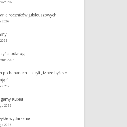
rwca 2026
y
Jednodniówka z okazji 85-lecia
anie roczników jubileuszowych
Jednodniówka z okazji 99-lecia
a 2026
Galeria zdjęć od 1930 roku
amy
 2026
zyści odlatują
etnia 2026
n po bananach … czyli „Może byś się
ajął”
ca 2026
gamy Kubie!
ego 2026
ykłe wydarzenie
ego 2026