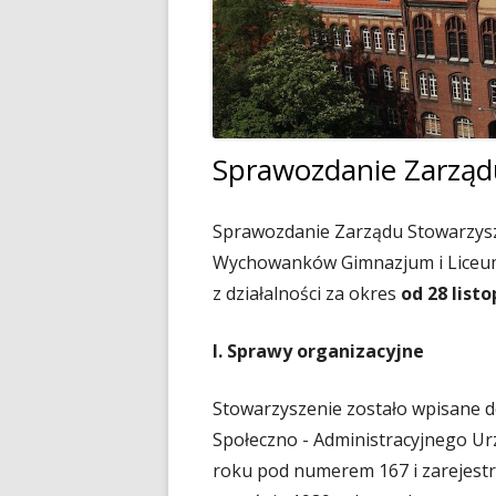
Dyrektor
Nagrody Stowarzyszenia
89 lecie szkoły
Profeso
Archiwum
90 lecie urodzin i 70 lec
polegli 
Borsukiewicza
1945
85 lecie szkoły
Szkoła 
Sprawozdanie Zarząd
80 lecie szkoły
Humor i
Sprawozdanie Zarządu Stowarzys
70 lecie szkoły
Opraco
Wychowanków Gimnazjum i Liceum
60 lecie szkoły
z działalności za okres
od 28 listo
50 lecie szkoły
I. Sprawy organizacyjne
Stowarzyszenie zostało wpisane d
Społeczno - Administracyjnego U
roku pod numerem 167 i zarejest