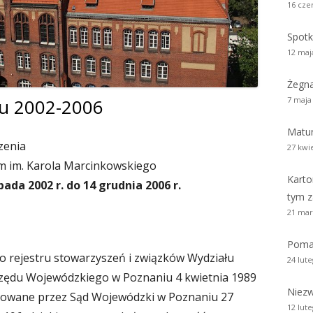
16 cze
zy i wicedyrektorzy Szkoły
Biblioteka absolwentów
Kalendarium 2010
Pożegnaliśm
Spotk
rowie i wychowankowie
ie matury S.A.
Kalendarium 2008
12 maj
i pomordowani w latach 1939 –
Kalendarium 2007
Żegn
w obiektywie
7 maja
u 2002-2006
Kalendarium 2006
 anegdoty
Matur
Kalendarium 2005
zenia
27 kwi
wania
 im. Karola Marcinkowskiego
Kalendarium 2004
Karto
pada 2002 r. do 14 grudnia 2006 r.
Wydarzenia z lat 1993 – 2003
tym z
21 mar
Poma
o rejestru stowarzyszeń i związków Wydziału
24 lut
rzędu Wojewódzkiego w Poznaniu 4 kwietnia 1989
Niezw
rowane przez Sąd Wojewódzki w Poznaniu 27
12 lut