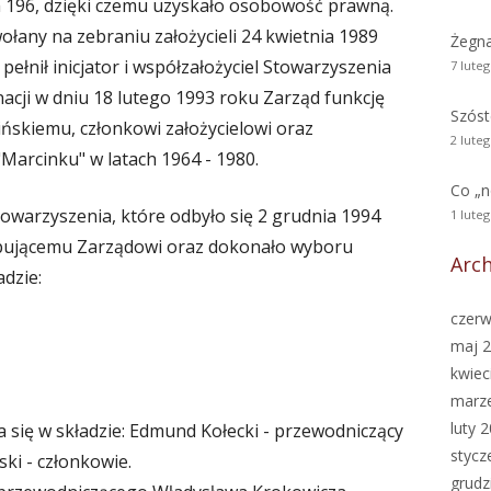
196, dzięki czemu uzyskało osobowość prawną.
łany na zebraniu założycieli 24 kwietnia 1989
Żegn
ełnił inicjator i współzałożyciel Stowarzyszenia
7 lute
acji w dniu 18 lutego 1993 roku Zarząd funkcję
Szóst
ńskiemu, członkowi założycielowi oraz
2 lute
"Marcinku" w latach 1964 - 1980.
Co „
warzyszenia, które odbyło się 2 grudnia 1994
1 lute
tępującemu Zarządowi oraz dokonało wyboru
Arc
dzie:
czerw
maj 
kwiec
marz
luty 
 się w składzie: Edmund Kołecki - przewodniczący
stycz
ki - członkowie.
grudz