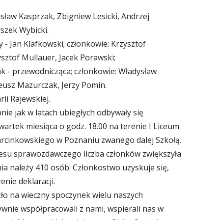
sław Kasprzak, Zbigniew Lesicki, Andrzej
yszek Wybicki.
 - Jan Klafkowski; członkowie: Krzysztof
ysztof Mullauer, Jacek Porawski;
ak - przewodnicząca; członkowie: Władysław
eusz Mazurczak, Jerzy Pomin.
ii Rajewskiej.
ie jak w latach ubiegłych odbywały się
wartek miesiąca o godz. 18.00 na terenie I Liceum
arcinkowskiego w Poznaniu zwanego dalej Szkołą.
su sprawozdawczego liczba członków zwiększyła
nia należy 410 osób. Członkostwo uzyskuje się,
nie deklaracji.
o na wieczny spoczynek wielu naszych
tywnie współpracowali z nami, wspierali nas w