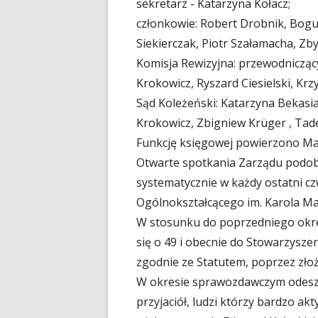
sekretarz - Katarzyna Kołacz;
członkowie: Robert Drobnik, Bogu
Siekierczak, Piotr Szałamacha, Zb
Komisja Rewizyjna: przewodniczący
Krokowicz, Ryszard Ciesielski, Krz
Sąd Koleżeński: Katarzyna Bekasi
Krokowicz, Zbigniew Krüger , Tad
Funkcję księgowej powierzono Mar
Otwarte spotkania Zarządu podobn
systematycznie w każdy ostatni cz
Ogólnokształcącego im. Karola M
W stosunku do poprzedniego okre
się o 49 i obecnie do Stowarzysze
zgodnie ze Statutem, poprzez złoże
W okresie sprawozdawczym odeszł
przyjaciół, ludzi którzy bardzo ak