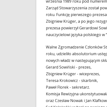
września 1989 roku pod numerem 
Zarząd Stowarzyszenia został powo
roku. Funkcję pierwszego prezesa p
Zbigniew Krüger, a po jego rezygn
prezesa powierzył Gerardowi Sowi
nauczycielowi języka polskiego w 
Walne Zgromadzenie Członków Sto
roku, udzieliło absolutorium us
nowych władz w następującym skła
Gerard Sowiński - prezes,
Zbigniew Krüger - wiceprezes,
Teresa Krokowicz - skarbnik,
Paweł Florek - sekretarz.
Komisja Rewizyjna ukonstytuowała
oraz Czesław Nowak i Jan Klafkows