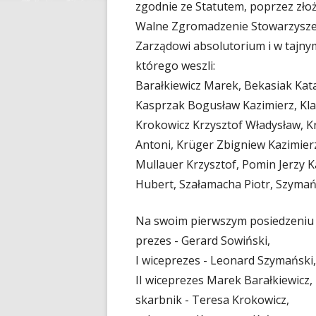
zgodnie ze Statutem, poprzez złoże
Walne Zgromadzenie Stowarzyszenia
Zarządowi absolutorium i w tajny
którego weszli:
Barałkiewicz Marek, Bekasiak Kata
Kasprzak Bogusław Kazimierz, Kla
Krokowicz Krzysztof Władysław, 
Antoni, Krüger Zbigniew Kazimierz
Mullauer Krzysztof, Pomin Jerzy K
Hubert, Szałamacha Piotr, Szymań
Na swoim pierwszym posiedzeniu 
prezes - Gerard Sowiński,
I wiceprezes - Leonard Szymański,
II wiceprezes Marek Barałkiewicz,
skarbnik - Teresa Krokowicz,