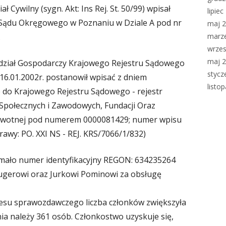
 Cywilny (sygn. Akt: Ins Rej. St. 50/99) wpisał
lipie
 Sądu Okręgowego w Poznaniu w Dziale A pod nr
maj 
marz
.
wrzes
maj 
dział Gospodarczy Krajowego Rejestru Sądowego
stycz
16.01.2002r. postanowił wpisać z dniem
listo
e do Krajowego Rejestru Sądowego - rejestr
 Społecznych i Zawodowych, Fundacji Oraz
rowotnej pod numerem 0000081429; numer wpisu
prawy: PO. XXI NS - REJ. KRS/7066/1/832)
ymało numer identyfikacyjny REGON: 634235264
ugerowi oraz Jurkowi Pominowi za obsługę
su sprawozdawczego liczba członków zwiększyła
nia należy 361 osób. Członkostwo uzyskuje się,