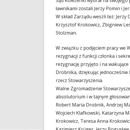
Sąd Koleżeńki wybrał na swojego
ławnikami zostali Jerzy Pomin i Jer
W skład Zarządu weszli też: Jerz
Krzysztof Krokowicz, Zbigniew Les
Stolzman.
W związku z podjęciem pracy we Wr
rezygnacji z funkcji członka i sek
rezygnację przyjęto i na wakując
Drobnika, dziękując jednocześnie
rzecz Stowarzyszenia.
Walne Zgromadzenie Stowarzyszeni
absolutorium i w tajnym głosowan
Robert Maria Drobnik, Andrzej Ma
Wojciech Klafkowski, Katarzyna M
Krokowicz, Teresa Anna Krokowicz
Kazimierz Krüger, Jerzy Bogusław 