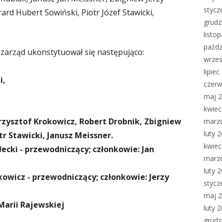
stycz
rard Hubert Sowiński, Piotr Józef Stawicki,
grudz
listo
paźdz
zarząd ukonstytuował się następująco:
wrzes
lipie
i,
czerw
maj 
kwiec
Krzysztof Krokowicz, Robert Drobnik, Zbigniew
marz
luty 
r Stawicki, Janusz Meissner.
kwiec
ecki - przewodniczący; członkowie: Jan
marz
luty 
kowicz - przewodniczący; członkowie: Jerzy
stycz
maj 
Marii Rajewskiej
luty 
grudz