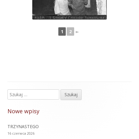
1
2
►
Szukaj:
Główny
panel
Nowe wpisy
boczny
TRZYNASTEGO
16 czerwca 2026