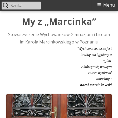
Szukaj:
Menu
Menu
główne
Przeskocz
My z „Marcinka”
do
treści
Stowarzyszenie Wychowanków Gimnazjum i Liceum
im.Karola Marcinkowskiego w Poznaniu
"Wychowanie nasze jest
to dług zaciągniony u
ogółu,
z którego się w swym
czasie wypłacać
winniśmy."
Karol Marcinkowski