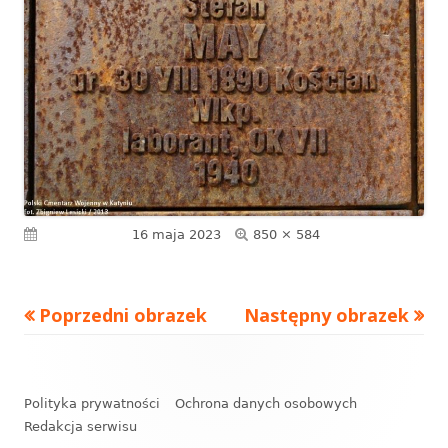
Pełny
Opublikowano
16 maja 2023
850 × 584
rozmiar
Poprzedni obrazek
Następny obrazek
Zawartość
stopki
Polityka prywatności
Ochrona danych osobowych
Redakcja serwisu