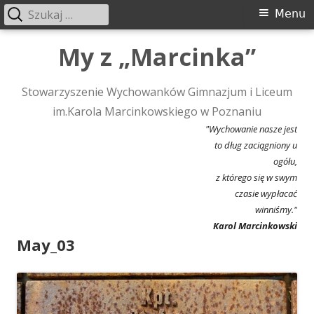
Szukaj:
Menu
Menu
główne
Przeskocz
My z „Marcinka”
do
treści
Stowarzyszenie Wychowanków Gimnazjum i Liceum
im.Karola Marcinkowskiego w Poznaniu
"Wychowanie nasze jest
to dług zaciągniony u
ogółu,
z którego się w swym
czasie wypłacać
winniśmy."
Karol Marcinkowski
May_03