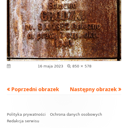
Pełny
Opublikowano
16 maja 2023
850 × 578
rozmiar
Poprzedni obrazek
Następny obrazek
Zawartość
stopki
Polityka prywatności
Ochrona danych osobowych
Redakcja serwisu