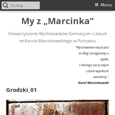
Szukaj:
Menu
Menu
główne
Przeskocz
My z „Marcinka”
do
treści
Stowarzyszenie Wychowanków Gimnazjum i Liceum
im.Karola Marcinkowskiego w Poznaniu
"Wychowanie nasze jest
to dług zaciągniony u
ogółu,
z którego się w swym
czasie wypłacać
winniśmy."
Karol Marcinkowski
Grodzki_01