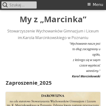
Szukaj:
Menu
Menu
główne
Przeskocz
My z „Marcinka”
do
treści
Stowarzyszenie Wychowanków Gimnazjum i Liceum
im.Karola Marcinkowskiego w Poznaniu
"Wychowanie nasze jest
to dług zaciągniony u
ogółu,
z którego się w swym
czasie wypłacać
winniśmy."
Karol Marcinkowski
Zaproszenie_2025