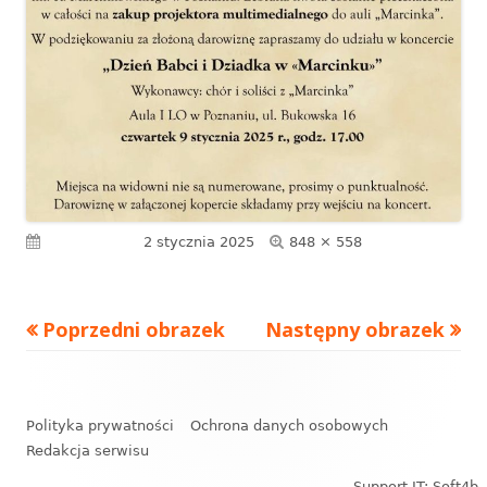
Pełny
Opublikowano
2 stycznia 2025
848 × 558
rozmiar
Poprzedni obrazek
Następny obrazek
Zawartość
stopki
Polityka prywatności
Ochrona danych osobowych
Redakcja serwisu
Support IT: Soft4b