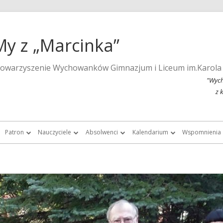
My z „Marcinka”
towarzyszenie Wychowanków Gimnazjum i Liceum im.Karola
"Wych
z 
Patron
Nauczyciele
Absolwenci
Kalendarium
Wspomnienia
a strona szkoły
Wspomnienia o Karolu Marcinkowskim
Nauczyciele do roku 1939
Listy absolwentek i absolwentów
Kalendarium 2015
Monografie 
Marcinka”
Posąg Karola Marcinkowskiego
Nauczyciele „Marcinka” po roku 1945
Chór Absolwentów Antoniego
Kalendarium 2013
Tygodnik Żak
Grochowalskiego
storii Gimnazjum i Liceum im.
Lista fundatorów posągu patrona
Kalendarium 2012
Fotografie ar
Marcinkowskiego w Poznaniu
Chór Di Nuovo
Kalendarium 2011
Filmy