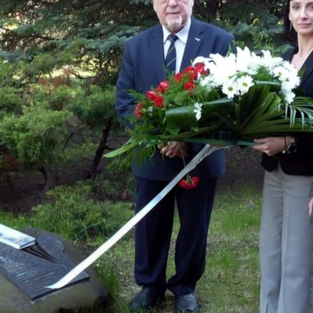
zy i wicedyrektorzy Szkoły
Biblioteka absolwentów
Kalendarium 2010
Pożegnaliśm
rowie i wychowankowie
ie matury S.A.
Kalendarium 2008
i pomordowani w latach 1939 –
Kalendarium 2007
w obiektywie
Kalendarium 2006
 anegdoty
Kalendarium 2005
wania
Kalendarium 2004
Wydarzenia z lat 1993 – 2003