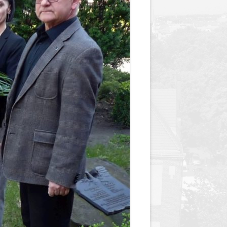
y
Jednodniówka z okazji 85-lecia
Jednodniówka z okazji 99-lecia
Galeria zdjęć od 1930 roku