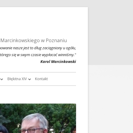
 Marcinkowskiego w Poznaniu
owanie nasze jest to dług zaciągniony u ogółu,
którego się w swym czasie wypłacać winniśmy."
Karol Marcinkowski
Błękitna XIV
Kontakt
roczników
O Błękitnej XIV
owski
Historia Błękitnej XIV i jej tradycje
chiwalne
Błękitna XIV w latach 1999 – 2004
Jednodniówka z okazji 80-lecia