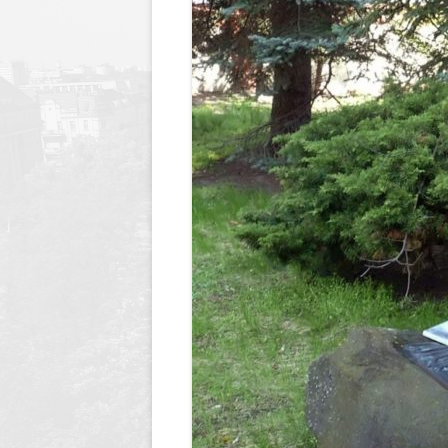
Dyrektor
Nagrody Stowarzyszenia
89 lecie szkoły
Profeso
Archiwum
90 lecie urodzin i 70 lec
polegli 
Borsukiewicza
1945
85 lecie szkoły
Szkoła 
80 lecie szkoły
Humor i
70 lecie szkoły
Opraco
60 lecie szkoły
50 lecie szkoły