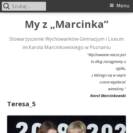
Szukaj:
Menu
Menu
główne
Przeskocz
My z „Marcinka”
do
treści
Stowarzyszenie Wychowanków Gimnazjum i Liceum
im.Karola Marcinkowskiego w Poznaniu
"Wychowanie nasze jest
to dług zaciągniony u
ogółu,
z którego się w swym
czasie wypłacać
winniśmy."
Karol Marcinkowski
Teresa_5