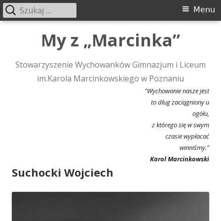
Szukaj:
Menu
Menu
główne
Przeskocz
My z „Marcinka”
do
treści
Stowarzyszenie Wychowanków Gimnazjum i Liceum
im.Karola Marcinkowskiego w Poznaniu
"Wychowanie nasze jest
to dług zaciągniony u
ogółu,
z którego się w swym
czasie wypłacać
winniśmy."
Karol Marcinkowski
Suchocki Wojciech