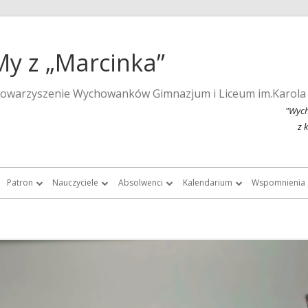
My z „Marcinka”
towarzyszenie Wychowanków Gimnazjum i Liceum im.Karola
"Wych
z 
Patron
Nauczyciele
Absolwenci
Kalendarium
Wspomnienia
a strona szkoły
Wspomnienia o Karolu Marcinkowskim
Nauczyciele do roku 1939
Listy absolwentek i absolwentów
Kalendarium 2015
Monografie 
Marcinka”
Posąg Karola Marcinkowskiego
Nauczyciele „Marcinka” po roku 1945
Chór Absolwentów Antoniego
Kalendarium 2013
Tygodnik Żak
Grochowalskiego
storii Gimnazjum i Liceum im.
Lista fundatorów posągu patrona
Kalendarium 2012
Fotografie ar
Marcinkowskiego w Poznaniu
Chór Di Nuovo
Kalendarium 2011
Filmy