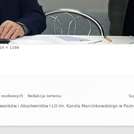
łny
14 × 1166
zmiar
h osobowych
Redakcja serwisu
Su
wanków i Absolwentów I LO im. Karola Marcinkowskiego w Poz