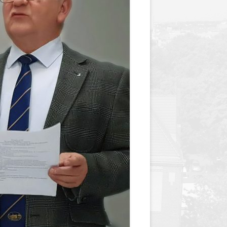
y
Jednodniówka z okazji 85-lecia
Jednodniówka z okazji 99-lecia
Galeria zdjęć od 1930 roku