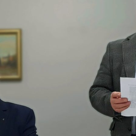
zy i wicedyrektorzy Szkoły
Biblioteka absolwentów
Kalendarium 2010
Pożegnaliśm
rowie i wychowankowie
ie matury S.A.
Kalendarium 2008
i pomordowani w latach 1939 –
Kalendarium 2007
w obiektywie
Kalendarium 2006
 anegdoty
Kalendarium 2005
wania
Kalendarium 2004
Wydarzenia z lat 1993 – 2003