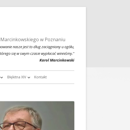
 Marcinkowskiego w Poznaniu
owanie nasze jest to dług zaciągniony u ogółu,
którego się w swym czasie wypłacać winniśmy."
Karol Marcinkowski
Błękitna XIV
Kontakt
roczników
O Błękitnej XIV
owski
Historia Błękitnej XIV i jej tradycje
chiwalne
Błękitna XIV w latach 1999 – 2004
Jednodniówka z okazji 80-lecia