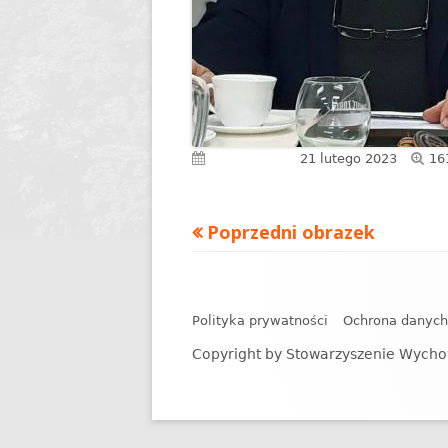
Pe
Opublikowano
21 lutego 2023
16
ro
Poprzedni obrazek
Zawartość
stopki
Polityka prywatności
Ochrona danyc
Copyright by Stowarzyszenie Wycho