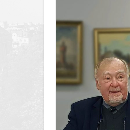
Dyrektor
Nagrody Stowarzyszenia
89 lecie szkoły
Profeso
Archiwum
90 lecie urodzin i 70 lec
polegli 
Borsukiewicza
1945
85 lecie szkoły
Szkoła 
80 lecie szkoły
Humor i
70 lecie szkoły
Opraco
60 lecie szkoły
50 lecie szkoły