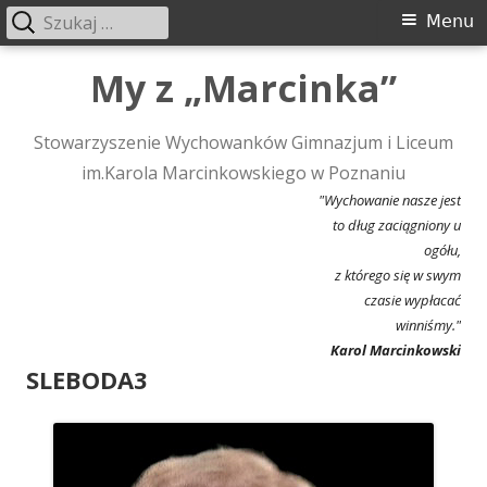
Szukaj:
Menu
Menu
główne
Przeskocz
My z „Marcinka”
do
treści
Stowarzyszenie Wychowanków Gimnazjum i Liceum
im.Karola Marcinkowskiego w Poznaniu
"Wychowanie nasze jest
to dług zaciągniony u
ogółu,
z którego się w swym
czasie wypłacać
winniśmy."
Karol Marcinkowski
SLEBODA3