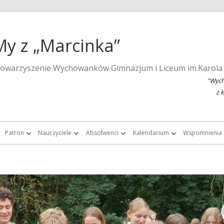
My z „Marcinka”
towarzyszenie Wychowanków Gimnazjum i Liceum im.Karola
"Wych
z 
Patron
Nauczyciele
Absolwenci
Kalendarium
Wspomnienia
a strona szkoły
Wspomnienia o Karolu Marcinkowskim
Nauczyciele do roku 1939
Listy absolwentek i absolwentów
Kalendarium 2015
Monografie 
Marcinka”
Posąg Karola Marcinkowskiego
Nauczyciele „Marcinka” po roku 1945
Chór Absolwentów Antoniego
Kalendarium 2013
Tygodnik Żak
Grochowalskiego
storii Gimnazjum i Liceum im.
Lista fundatorów posągu patrona
Kalendarium 2012
Fotografie ar
Marcinkowskiego w Poznaniu
Chór Di Nuovo
Kalendarium 2011
Filmy