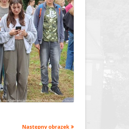
y
Jednodniówka z okazji 85-lecia
Jednodniówka z okazji 99-lecia
Galeria zdjęć od 1930 roku
Następny obrazek