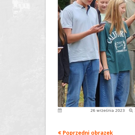
Dyrektor
Nagrody Stowarzyszenia
89 lecie szkoły
Profeso
Archiwum
90 lecie urodzin i 70 lec
polegli 
Borsukiewicza
1945
85 lecie szkoły
Szkoła 
80 lecie szkoły
Humor i
70 lecie szkoły
Opraco
60 lecie szkoły
50 lecie szkoły
Opublikowano
26 września 2023
Poprzedni obrazek