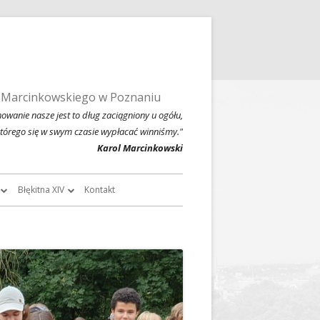
 Marcinkowskiego w Poznaniu
owanie nasze jest to dług zaciągniony u ogółu,
którego się w swym czasie wypłacać winniśmy."
Karol Marcinkowski
Błękitna XIV
Kontakt
roczników
O Błękitnej XIV
owski
Historia Błękitnej XIV i jej tradycje
chiwalne
Błękitna XIV w latach 1999 – 2004
Jednodniówka z okazji 80-lecia