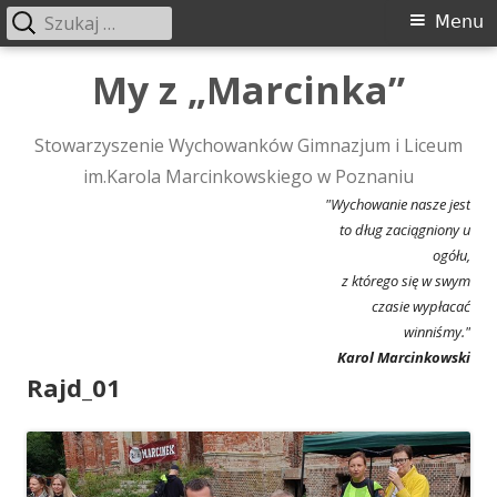
Szukaj:
Menu
Menu
główne
Przeskocz
My z „Marcinka”
do
treści
Stowarzyszenie Wychowanków Gimnazjum i Liceum
im.Karola Marcinkowskiego w Poznaniu
"Wychowanie nasze jest
to dług zaciągniony u
ogółu,
z którego się w swym
czasie wypłacać
winniśmy."
Karol Marcinkowski
Rajd_01