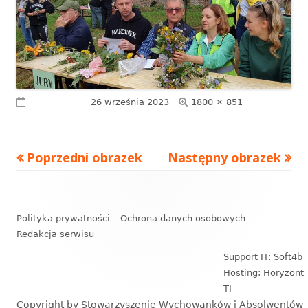
Pełny
Opublikowano
26 września 2023
1800 × 851
rozmiar
Poprzedni obrazek
Następny obrazek
Zawartość
stopki
Polityka prywatności
Ochrona danych osobowych
Redakcja serwisu
Support IT: Soft4b
Hosting: Horyzont
TI
Copyright by Stowarzyszenie Wychowanków i Absolwentów