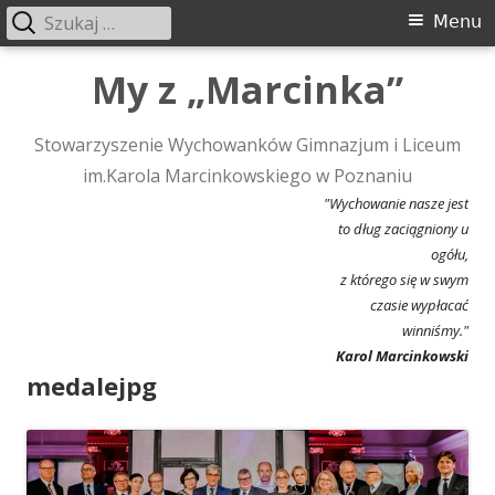
Szukaj:
Menu
Menu
główne
Przeskocz
My z „Marcinka”
do
treści
Stowarzyszenie Wychowanków Gimnazjum i Liceum
im.Karola Marcinkowskiego w Poznaniu
"Wychowanie nasze jest
to dług zaciągniony u
ogółu,
z którego się w swym
czasie wypłacać
winniśmy."
Karol Marcinkowski
medalejpg