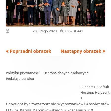
Pełny
Opublikowano
28 lutego 2023
1067 × 442
rozmiar
Poprzedni obrazek
Następny obrazek
Zawartość
stopki
Polityka prywatności
Ochrona danych osobowych
Redakcja serwisu
Support IT: Soft4b
Hosting: Horyzont
TI
Copyright by Stowarzyszenie Wychowanków i Absolwentów
I LO im. Karola Marcinkowskiego w Poznaniu 2019