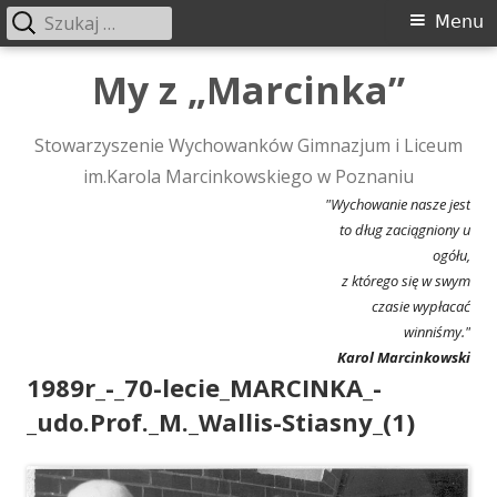
Szukaj:
Menu
Menu
główne
Przeskocz
My z „Marcinka”
do
treści
Stowarzyszenie Wychowanków Gimnazjum i Liceum
im.Karola Marcinkowskiego w Poznaniu
"Wychowanie nasze jest
to dług zaciągniony u
ogółu,
z którego się w swym
czasie wypłacać
winniśmy."
Karol Marcinkowski
1989r_-_70-lecie_MARCINKA_-
_udo.Prof._M._Wallis-Stiasny_(1)