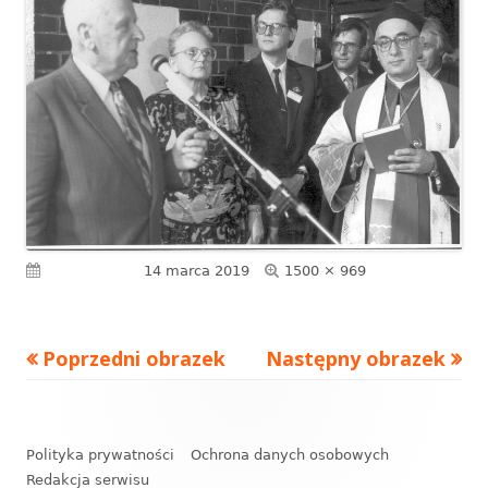
Pełny
Opublikowano
14 marca 2019
1500 × 969
rozmiar
Poprzedni obrazek
Następny obrazek
Zawartość
stopki
Polityka prywatności
Ochrona danych osobowych
Redakcja serwisu