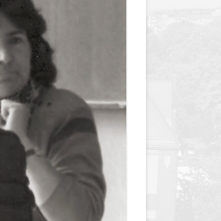
y
Jednodniówka z okazji 85-lecia
Jednodniówka z okazji 99-lecia
Galeria zdjęć od 1930 roku