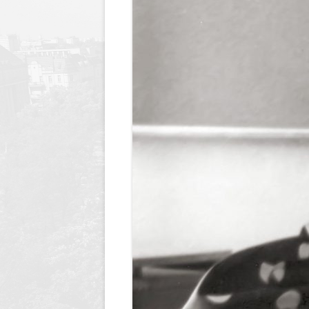
Dyrektor
Nagrody Stowarzyszenia
89 lecie szkoły
Profeso
Archiwum
90 lecie urodzin i 70 lec
polegli 
Borsukiewicza
1945
85 lecie szkoły
Szkoła 
80 lecie szkoły
Humor i
70 lecie szkoły
Opraco
60 lecie szkoły
50 lecie szkoły