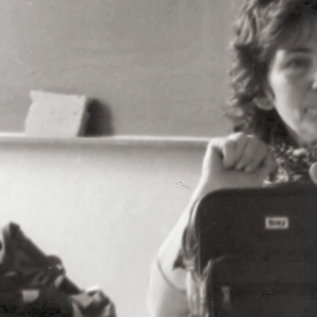
zy i wicedyrektorzy Szkoły
Biblioteka absolwentów
Kalendarium 2010
Pożegnaliśm
rowie i wychowankowie
ie matury S.A.
Kalendarium 2008
i pomordowani w latach 1939 –
Kalendarium 2007
w obiektywie
Kalendarium 2006
 anegdoty
Kalendarium 2005
wania
Kalendarium 2004
Wydarzenia z lat 1993 – 2003