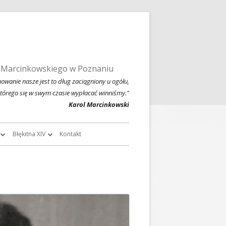
 Marcinkowskiego w Poznaniu
owanie nasze jest to dług zaciągniony u ogółu,
którego się w swym czasie wypłacać winniśmy."
Karol Marcinkowski
Błękitna XIV
Kontakt
roczników
O Błękitnej XIV
owski
Historia Błękitnej XIV i jej tradycje
chiwalne
Błękitna XIV w latach 1999 – 2004
Jednodniówka z okazji 80-lecia