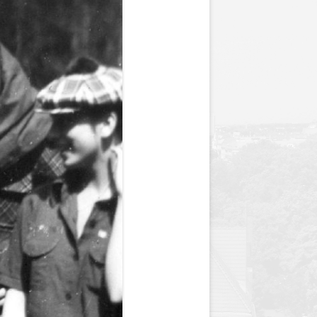
y
Jednodniówka z okazji 85-lecia
Jednodniówka z okazji 99-lecia
Galeria zdjęć od 1930 roku