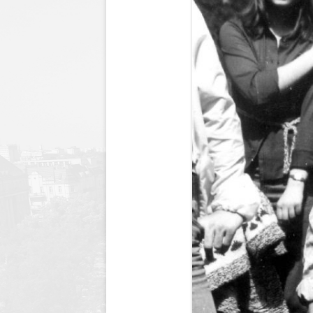
Dyrektor
Nagrody Stowarzyszenia
89 lecie szkoły
Profeso
Archiwum
90 lecie urodzin i 70 lec
polegli 
Borsukiewicza
1945
85 lecie szkoły
Szkoła 
80 lecie szkoły
Humor i
70 lecie szkoły
Opraco
60 lecie szkoły
50 lecie szkoły