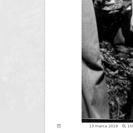
Pe
Opublikowano
13 marca 2019
15
ro