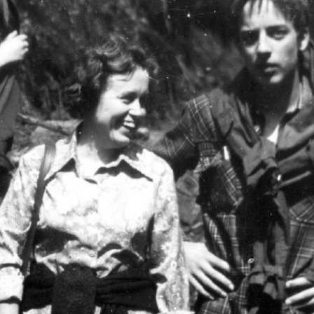
zy i wicedyrektorzy Szkoły
Biblioteka absolwentów
Kalendarium 2010
Pożegnaliśm
rowie i wychowankowie
ie matury S.A.
Kalendarium 2008
i pomordowani w latach 1939 –
Kalendarium 2007
w obiektywie
Kalendarium 2006
 anegdoty
Kalendarium 2005
wania
Kalendarium 2004
Wydarzenia z lat 1993 – 2003