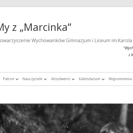
My z „Marcinka”
towarzyszenie Wychowanków Gimnazjum i Liceum im.Karola
"Wych
z 
Patron
Nauczyciele
Absolwenci
Kalendarium
Wspomnienia
a strona szkoły
Wspomnienia o Karolu Marcinkowskim
Nauczyciele do roku 1939
Listy absolwentek i absolwentów
Kalendarium 2015
Monografie 
Marcinka”
Posąg Karola Marcinkowskiego
Nauczyciele „Marcinka” po roku 1945
Chór Absolwentów Antoniego
Kalendarium 2013
Tygodnik Żak
Grochowalskiego
storii Gimnazjum i Liceum im.
Lista fundatorów posągu patrona
Kalendarium 2012
Fotografie ar
Marcinkowskiego w Poznaniu
Chór Di Nuovo
Kalendarium 2011
Filmy