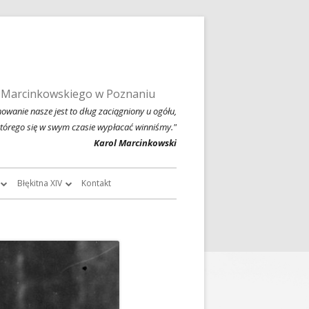
 Marcinkowskiego w Poznaniu
owanie nasze jest to dług zaciągniony u ogółu,
którego się w swym czasie wypłacać winniśmy."
Karol Marcinkowski
Błękitna XIV
Kontakt
roczników
O Błękitnej XIV
owski
Historia Błękitnej XIV i jej tradycje
chiwalne
Błękitna XIV w latach 1999 – 2004
Jednodniówka z okazji 80-lecia