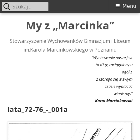
Szukaj:
Menu
Menu
główne
Przeskocz
My z „Marcinka”
do
treści
Stowarzyszenie Wychowanków Gimnazjum i Liceum
im.Karola Marcinkowskiego w Poznaniu
"Wychowanie nasze jest
to dług zaciągniony u
ogółu,
z którego się w swym
czasie wypłacać
winniśmy."
Karol Marcinkowski
lata_72-76_-_001a