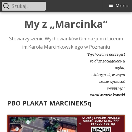
Szukaj:
Menu
Menu
główne
Przeskocz
My z „Marcinka”
do
treści
Stowarzyszenie Wychowanków Gimnazjum i Liceum
im.Karola Marcinkowskiego w Poznaniu
"Wychowanie nasze jest
to dług zaciągniony u
ogółu,
z którego się w swym
czasie wypłacać
winniśmy."
Karol Marcinkowski
PBO PLAKAT MARCINEK5q