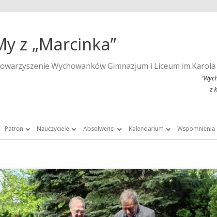
My z „Marcinka”
towarzyszenie Wychowanków Gimnazjum i Liceum im.Karola
"Wych
z 
Patron
Nauczyciele
Absolwenci
Kalendarium
Wspomnienia
a strona szkoły
Wspomnienia o Karolu Marcinkowskim
Nauczyciele do roku 1939
Listy absolwentek i absolwentów
Kalendarium 2015
Monografie 
Marcinka”
Posąg Karola Marcinkowskiego
Nauczyciele „Marcinka” po roku 1945
Chór Absolwentów Antoniego
Kalendarium 2013
Tygodnik Żak
Grochowalskiego
storii Gimnazjum i Liceum im.
Lista fundatorów posągu patrona
Kalendarium 2012
Fotografie ar
Marcinkowskiego w Poznaniu
Chór Di Nuovo
Kalendarium 2011
Filmy