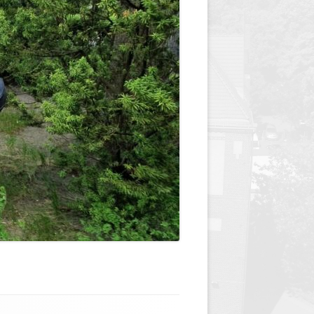
y
Jednodniówka z okazji 85-lecia
Jednodniówka z okazji 99-lecia
Galeria zdjęć od 1930 roku