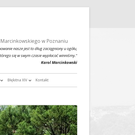
 Marcinkowskiego w Poznaniu
owanie nasze jest to dług zaciągniony u ogółu,
którego się w swym czasie wypłacać winniśmy."
Karol Marcinkowski
Błękitna XIV
Kontakt
roczników
O Błękitnej XIV
owski
Historia Błękitnej XIV i jej tradycje
chiwalne
Błękitna XIV w latach 1999 – 2004
Jednodniówka z okazji 80-lecia