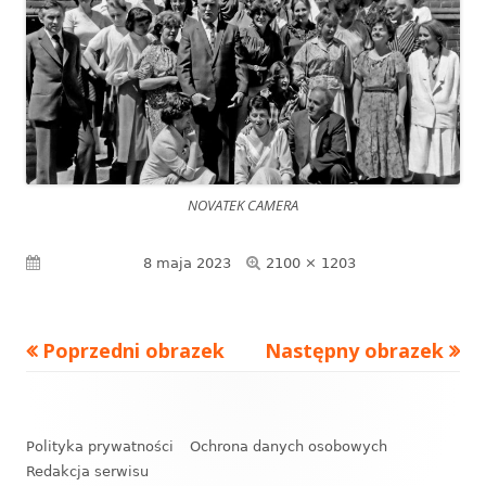
NOVATEK CAMERA
Pełny
Opublikowano
8 maja 2023
2100 × 1203
rozmiar
Poprzedni obrazek
Następny obrazek
Zawartość
stopki
Polityka prywatności
Ochrona danych osobowych
Redakcja serwisu