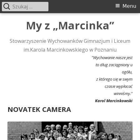
Szukaj:
Menu
Menu
główne
Przeskocz
My z „Marcinka”
do
treści
Stowarzyszenie Wychowanków Gimnazjum i Liceum
im.Karola Marcinkowskiego w Poznaniu
"Wychowanie nasze jest
to dług zaciągniony u
ogółu,
z którego się w swym
czasie wypłacać
winniśmy."
Karol Marcinkowski
NOVATEK CAMERA