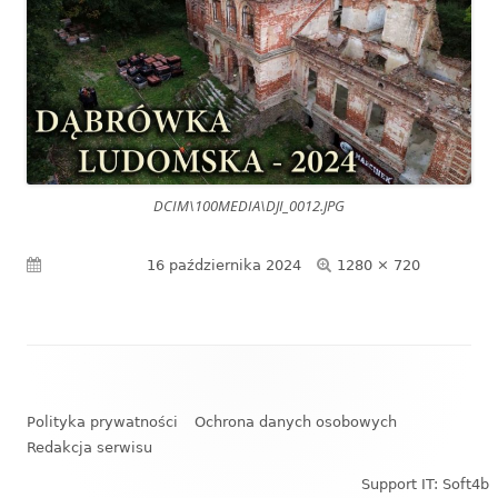
DCIM\100MEDIA\DJI_0012.JPG
Pełny
Opublikowano
16 października 2024
1280 × 720
rozmiar
Zawartość
stopki
Polityka prywatności
Ochrona danych osobowych
Redakcja serwisu
Support IT: Soft4b