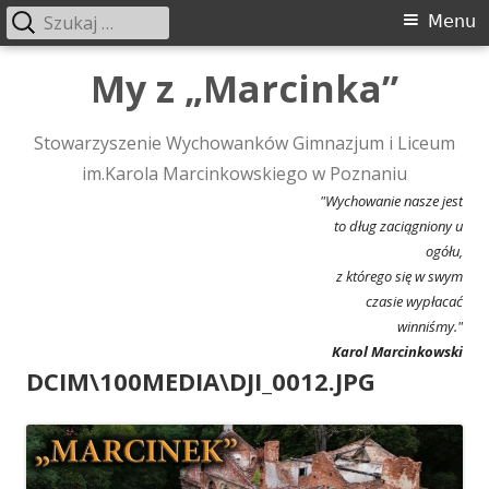
Szukaj:
Menu
Menu
główne
Przeskocz
My z „Marcinka”
do
treści
Stowarzyszenie Wychowanków Gimnazjum i Liceum
im.Karola Marcinkowskiego w Poznaniu
"Wychowanie nasze jest
to dług zaciągniony u
ogółu,
z którego się w swym
czasie wypłacać
winniśmy."
Karol Marcinkowski
DCIM\100MEDIA\DJI_0012.JPG