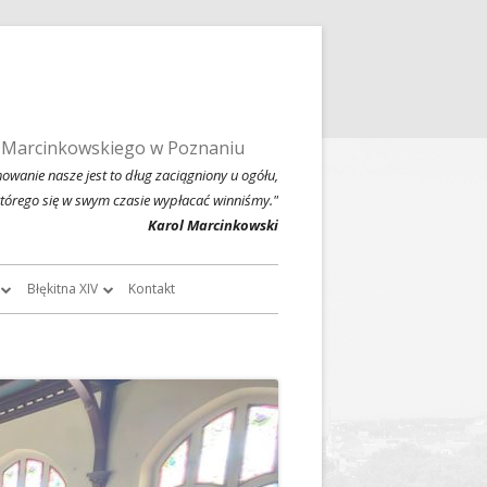
 Marcinkowskiego w Poznaniu
owanie nasze jest to dług zaciągniony u ogółu,
którego się w swym czasie wypłacać winniśmy."
Karol Marcinkowski
Błękitna XIV
Kontakt
roczników
O Błękitnej XIV
owski
Historia Błękitnej XIV i jej tradycje
chiwalne
Błękitna XIV w latach 1999 – 2004
Jednodniówka z okazji 80-lecia