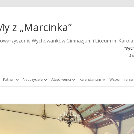
My z „Marcinka”
towarzyszenie Wychowanków Gimnazjum i Liceum im.Karola
"Wych
z 
Patron
Nauczyciele
Absolwenci
Kalendarium
Wspomnienia
a strona szkoły
Wspomnienia o Karolu Marcinkowskim
Nauczyciele do roku 1939
Listy absolwentek i absolwentów
Kalendarium 2015
Monografie 
Marcinka”
Posąg Karola Marcinkowskiego
Nauczyciele „Marcinka” po roku 1945
Chór Absolwentów Antoniego
Kalendarium 2013
Tygodnik Żak
Grochowalskiego
storii Gimnazjum i Liceum im.
Lista fundatorów posągu patrona
Kalendarium 2012
Fotografie ar
Marcinkowskiego w Poznaniu
Chór Di Nuovo
Kalendarium 2011
Filmy