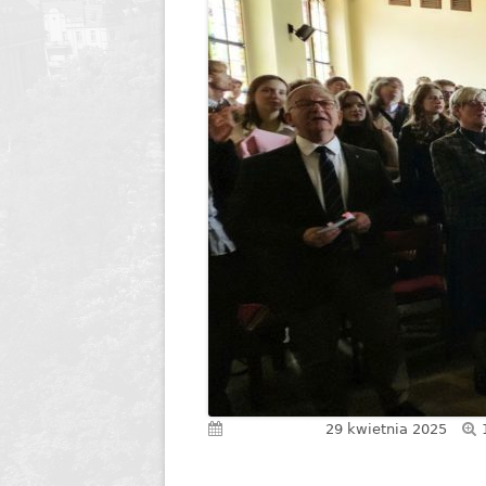
Dyrektor
Nagrody Stowarzyszenia
89 lecie szkoły
Profeso
Archiwum
90 lecie urodzin i 70 lec
polegli 
Borsukiewicza
1945
85 lecie szkoły
Szkoła 
80 lecie szkoły
Humor i
70 lecie szkoły
Opraco
60 lecie szkoły
50 lecie szkoły
Opublikowano
29 kwietnia 2025