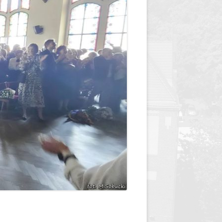
y
Jednodniówka z okazji 85-lecia
Jednodniówka z okazji 99-lecia
Galeria zdjęć od 1930 roku