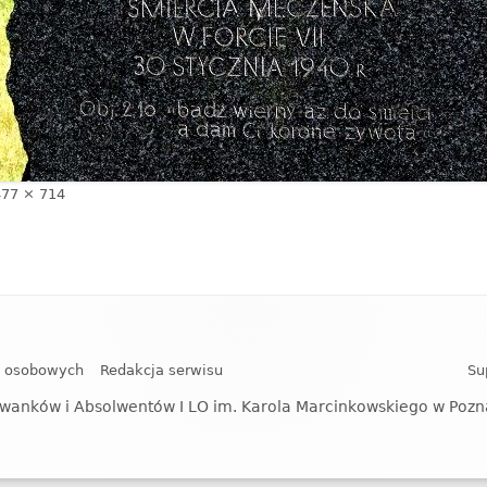
ełny
477 × 714
ozmiar
h osobowych
Redakcja serwisu
Su
wanków i Absolwentów I LO im. Karola Marcinkowskiego w Poz