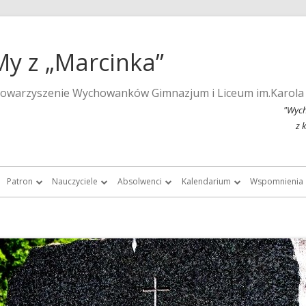
My z „Marcinka”
towarzyszenie Wychowanków Gimnazjum i Liceum im.Karola
"Wych
z 
Patron
Nauczyciele
Absolwenci
Kalendarium
Wspomnienia
a strona szkoły
Wspomnienia o Karolu Marcinkowskim
Nauczyciele do roku 1939
Listy absolwentek i absolwentów
Kalendarium 2015
Monografie 
Marcinka”
Posąg Karola Marcinkowskiego
Nauczyciele „Marcinka” po roku 1945
Chór Absolwentów Antoniego
Kalendarium 2013
Tygodnik Żak
Grochowalskiego
storii Gimnazjum i Liceum im.
Lista fundatorów posągu patrona
Kalendarium 2012
Fotografie ar
Marcinkowskiego w Poznaniu
Chór Di Nuovo
Kalendarium 2011
Filmy