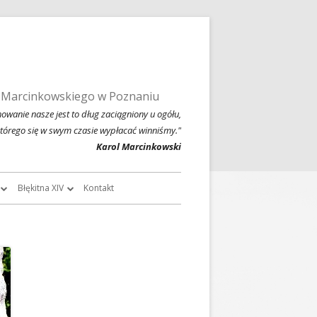
 Marcinkowskiego w Poznaniu
owanie nasze jest to dług zaciągniony u ogółu,
którego się w swym czasie wypłacać winniśmy."
Karol Marcinkowski
Błękitna XIV
Kontakt
roczników
O Błękitnej XIV
owski
Historia Błękitnej XIV i jej tradycje
chiwalne
Błękitna XIV w latach 1999 – 2004
Jednodniówka z okazji 80-lecia