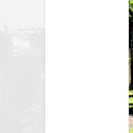
Dyrektor
Nagrody Stowarzyszenia
89 lecie szkoły
Profeso
Archiwum
90 lecie urodzin i 70 lec
polegli 
Borsukiewicza
1945
85 lecie szkoły
Szkoła 
80 lecie szkoły
Humor i
70 lecie szkoły
Opraco
60 lecie szkoły
50 lecie szkoły