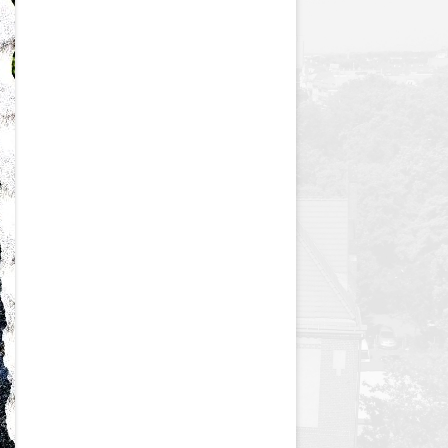
y
Jednodniówka z okazji 85-lecia
Jednodniówka z okazji 99-lecia
Galeria zdjęć od 1930 roku