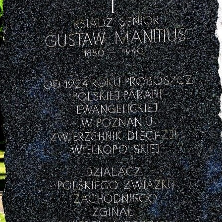
zy i wicedyrektorzy Szkoły
Biblioteka absolwentów
Kalendarium 2010
Pożegnaliśm
rowie i wychowankowie
ie matury S.A.
Kalendarium 2008
i pomordowani w latach 1939 –
Kalendarium 2007
w obiektywie
Kalendarium 2006
 anegdoty
Kalendarium 2005
wania
Kalendarium 2004
Wydarzenia z lat 1993 – 2003