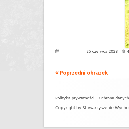
P
Opublikowano
25 czerwca 2023
r
Poprzedni obrazek
Zawartość
stopki
Polityka prywatności
Ochrona danyc
Copyright by Stowarzyszenie Wycho